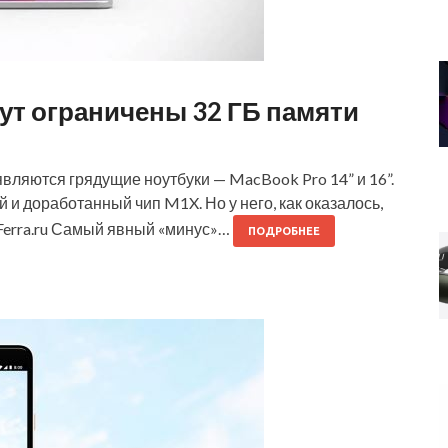
ут ограничены 32 ГБ памяти
вляются грядущие ноутбуки — MacBook Pro 14” и 16”.
 и доработанный чип M1X. Но у него, как оказалось,
ruFerra.ru Самый явный «минус»…
ПОДРОБНЕЕ