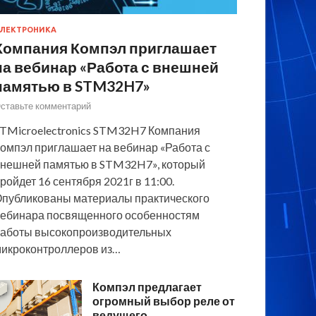
ЛЕКТРОНИКА
Компания Компэл приглашает
на вебинар «Работа с внешней
памятью в STM32H7»
ставьте комментарий
TMicroelectronics STM32H7 Компания
омпэл приглашает на вебинар «Работа с
нешней памятью в STM32H7», который
ройдет 16 сентября 2021г в 11:00.
публикованы материалы практического
ебинара посвященного особенностям
аботы высокопроизводительных
икроконтроллеров из…
Компэл предлагает
огромный выбор реле от
ведущего