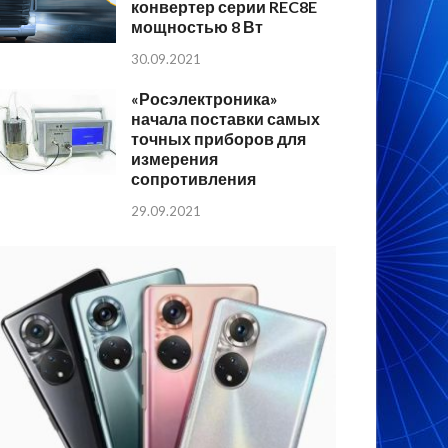
конвертер серии REC8E
мощностью 8 Вт
30.09.2021
«Росэлектроника»
начала поставки самых
точных приборов для
измерения
сопротивления
29.09.2021