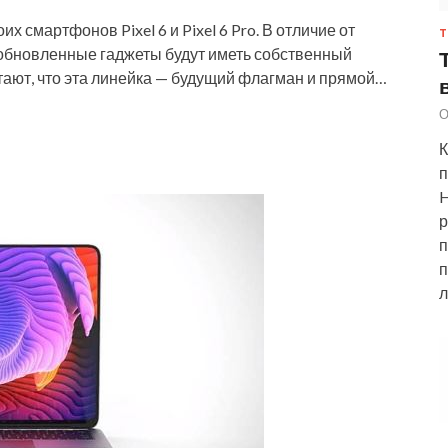
х смартфонов Pixel 6 и Pixel 6 Pro. В отличие от
Т
обновленные гаджеты будут иметь собственный
тают, что эта линейка — будущий флагман и прямой…
О
К
п
H
р
п
п
л