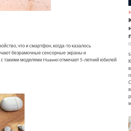
Э
О
ойство, что и смартфон, когда-то казалось
учают безрамочные сенсорные экраны и
S
 с такими моделями Huawei отмечает 5-летний юбилей
К
в
п
О
в
р
м