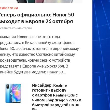
ЕХНОЛОГИИ
Теперь официально: Honor 50
выходит в Европе 26 октября
ставьте комментарий
омпания Honor в июне этого года
редставила в Китае линейку смартфонов
onor 50, а сейчас готовится к европейскому
елизу. Что известно Согласно китайскому
роизводителю, новую серию устройств
редставят в Европе уже 26 октября. В
инейке будет две модели: Honor 50…
Инсайдер: Realme
готовит к выходу
смартфон Realme Q3s с
чипом Snapdragon 778G и
быстрой зарядкой на 30
Вт