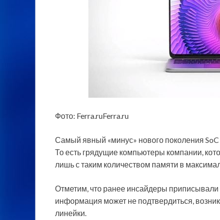
Фото: Ferra.ruFerra.ru
Самый явный «минус» нового поколения SoC 
То есть грядущие компьютеры компании, кото
лишь с таким количеством памяти в максимал
Отметим, что ранее инсайдеры приписывали 
информация может не подтвердиться, возник
линейки.