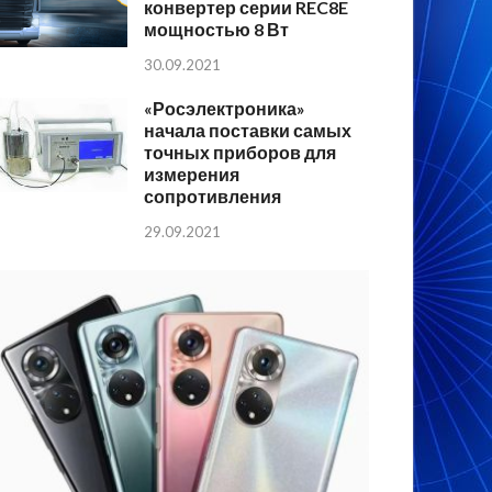
конвертер серии REC8E
мощностью 8 Вт
30.09.2021
«Росэлектроника»
начала поставки самых
точных приборов для
измерения
сопротивления
29.09.2021