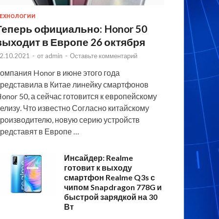
ЕХНОЛОГИИ
Теперь официально: Honor 50
выходит в Европе 26 октября
2.10.2021
-
от
admin
-
Оставьте комментарий
омпания Honor в июне этого года
редставила в Китае линейку смартфонов
onor 50, а сейчас готовится к европейскому
елизу. Что известно Согласно китайскому
роизводителю, новую серию устройств
редставят в Европе …
Инсайдер: Realme
готовит к выходу
смартфон Realme Q3s с
чипом Snapdragon 778G и
быстрой зарядкой на 30
Вт