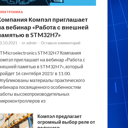
ЛЕКТРОНИКА
Компания Компэл приглашает
на вебинар «Работа с внешней
памятью в STM32H7»
3.10.2021
-
от
admin
-
Оставьте комментарий
TMicroelectronics STM32H7 Компания
омпэл приглашает на вебинар «Работа с
нешней памятью в STM32H7», который
ройдет 16 сентября 2021г в 11:00.
публикованы материалы практического
ебинара посвященного особенностям
аботы высокопроизводительных
икроконтроллеров из
Компэл предлагает
огромный выбор реле от
ведущего