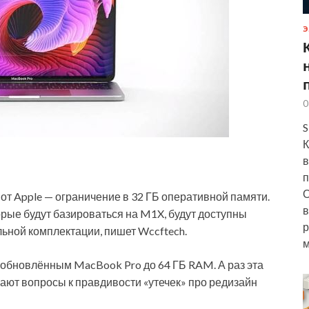
Э
0
S
К
в
п
О
от Apple
— ограничение в 32 ГБ оперативной памяти.
в
рые будут базироваться на M1X, будут доступны
р
ьной комплектации, пишет Wccftech.
м
обновлённым MacBook Pro до 64 ГБ RAM. А раз эта
ают вопросы к правдивости «утечек» про редизайн