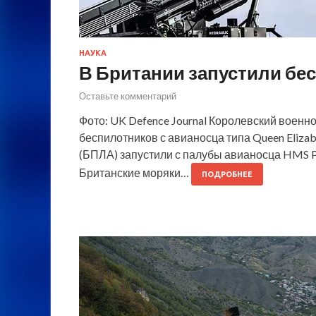
НАУКА
В Британии запустили бе
Оставьте комментарий
Фото: UK Defence Journal Королевский воен
беспилотников с авианосца типа Queen Eliza
(БПЛА) запустили с палубы авианосца HMS Pri
Британские моряки…
ПОДРОБНЕЕ