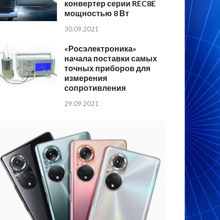
конвертер серии REC8E
мощностью 8 Вт
30.09.2021
«Росэлектроника»
начала поставки самых
точных приборов для
измерения
сопротивления
29.09.2021