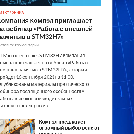
ЛЕКТРОНИКА
Компания Компэл приглашает
на вебинар «Работа с внешней
памятью в STM32H7»
ставьте комментарий
TMicroelectronics STM32H7 Компания
омпэл приглашает на вебинар «Работа с
нешней памятью в STM32H7», который
ройдет 16 сентября 2021г в 11:00.
публикованы материалы практического
ебинара посвященного особенностям
аботы высокопроизводительных
икроконтроллеров из…
Компэл предлагает
огромный выбор реле от
ведущего