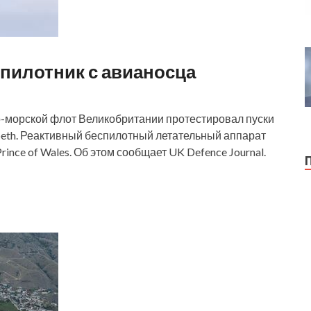
спилотник с авианосца
но-морской флот Великобритании протестировал пуски
beth. Реактивный беспилотный летательный аппарат
nce of Wales. Об этом сообщает UK Defence Journal.