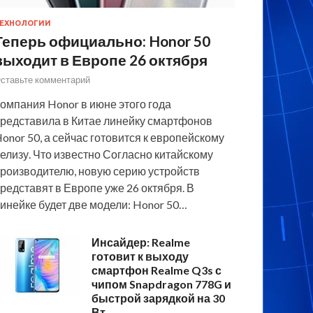
ЕХНОЛОГИИ
Теперь официально: Honor 50
выходит в Европе 26 октября
ставьте комментарий
омпания Honor в июне этого года
редставила в Китае линейку смартфонов
onor 50, а сейчас готовится к европейскому
елизу. Что известно Согласно китайскому
роизводителю, новую серию устройств
редставят в Европе уже 26 октября. В
инейке будет две модели: Honor 50…
Инсайдер: Realme
готовит к выходу
смартфон Realme Q3s с
чипом Snapdragon 778G и
быстрой зарядкой на 30
Вт