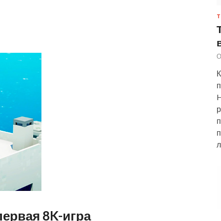
Т
О
К
п
H
р
п
п
л
первая 8K-игра