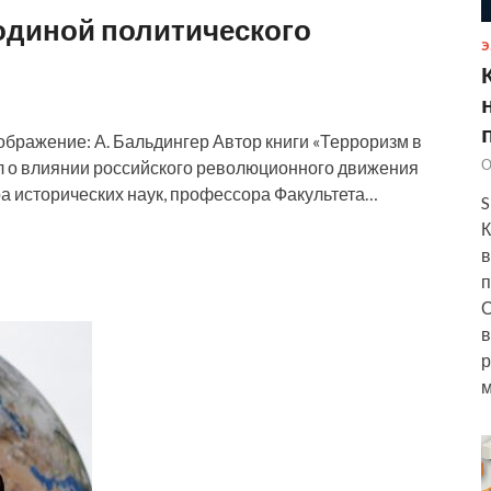
одиной политического
Э
зображение: А. Бальдингер Автор книги «Терроризм в
О
ал о влиянии российского революционного движения
ра исторических наук, профессора Факультета…
S
К
в
п
О
в
р
м