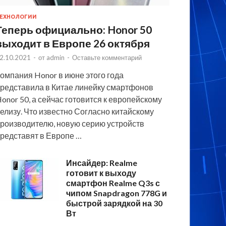
ЕХНОЛОГИИ
Теперь официально: Honor 50
выходит в Европе 26 октября
2.10.2021
-
от
admin
-
Оставьте комментарий
омпания Honor в июне этого года
редставила в Китае линейку смартфонов
onor 50, а сейчас готовится к европейскому
елизу. Что известно Согласно китайскому
роизводителю, новую серию устройств
редставят в Европе …
Инсайдер: Realme
готовит к выходу
смартфон Realme Q3s с
чипом Snapdragon 778G и
быстрой зарядкой на 30
Вт