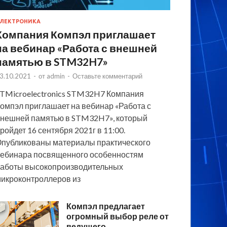
ЛЕКТРОНИКА
Компания Компэл приглашает
на вебинар «Работа с внешней
памятью в STM32H7»
3.10.2021
-
от
admin
-
Оставьте комментарий
TMicroelectronics STM32H7 Компания
омпэл приглашает на вебинар «Работа с
нешней памятью в STM32H7», который
ройдет 16 сентября 2021г в 11:00.
публикованы материалы практического
ебинара посвященного особенностям
аботы высокопроизводительных
икроконтроллеров из
Компэл предлагает
огромный выбор реле от
ведущего