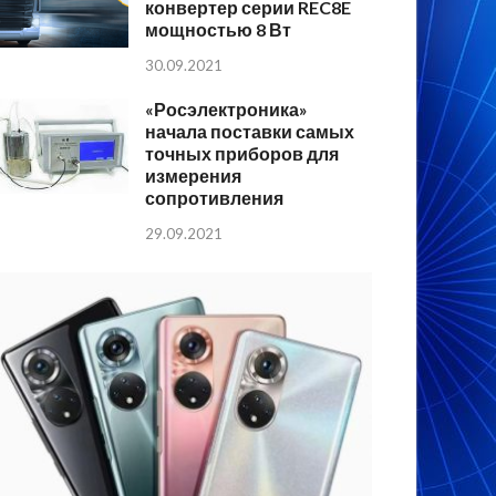
конвертер серии REC8E
мощностью 8 Вт
30.09.2021
«Росэлектроника»
начала поставки самых
точных приборов для
измерения
сопротивления
29.09.2021