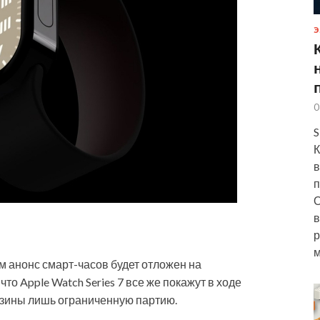
Э
0
S
К
в
п
О
в
р
м
ом
анонс смарт-часов будет отложен на
то Apple Watch Series 7 все же покажут в ходе
азины лишь ограниченную партию.