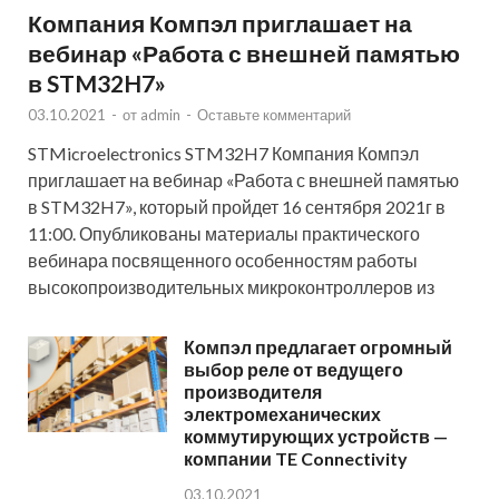
Компания Компэл приглашает на
вебинар «Работа с внешней памятью
в STM32H7»
03.10.2021
-
от
admin
-
Оставьте комментарий
STMicroelectronics STM32H7 Компания Компэл
приглашает на вебинар «Работа с внешней памятью
в STM32H7», который пройдет 16 сентября 2021г в
11:00. Опубликованы материалы практического
вебинара посвященного особенностям работы
высокопроизводительных микроконтроллеров из
Компэл предлагает огромный
выбор реле от ведущего
производителя
электромеханических
коммутирующих устройств —
компании TE Connectivity
03.10.2021