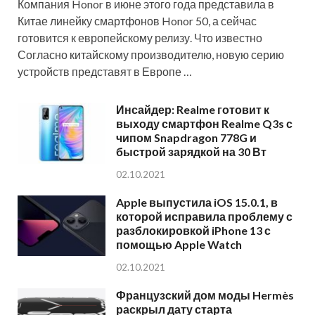
Компания Honor в июне этого года представила в
Китае линейку смартфонов Honor 50, а сейчас
готовится к европейскому релизу. Что известно
Согласно китайскому производителю, новую серию
устройств представят в Европе …
Инсайдер: Realme готовит к
выходу смартфон Realme Q3s с
чипом Snapdragon 778G и
быстрой зарядкой на 30 Вт
02.10.2021
Apple выпустила iOS 15.0.1, в
которой исправила проблему с
разблокировкой iPhone 13 с
помощью Apple Watch
02.10.2021
Французский дом моды Hermès
раскрыл дату старта