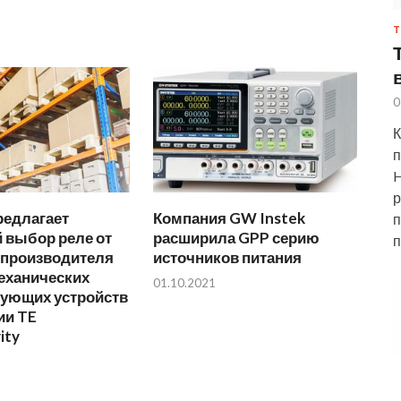
Т
0
К
п
H
р
редлагает
Компания GW Instek
п
 выбор реле от
расширила GPP серию
п
 производителя
источников питания
еханических
01.10.2021
ующих устройств
ии TE
ity