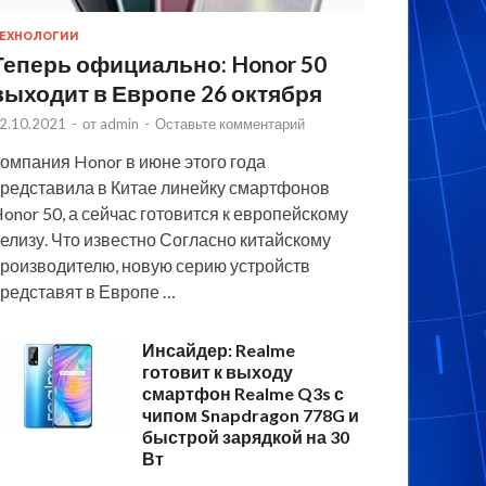
ЕХНОЛОГИИ
Теперь официально: Honor 50
выходит в Европе 26 октября
2.10.2021
-
от
admin
-
Оставьте комментарий
омпания Honor в июне этого года
редставила в Китае линейку смартфонов
onor 50, а сейчас готовится к европейскому
елизу. Что известно Согласно китайскому
роизводителю, новую серию устройств
редставят в Европе …
Инсайдер: Realme
готовит к выходу
смартфон Realme Q3s с
чипом Snapdragon 778G и
быстрой зарядкой на 30
Вт