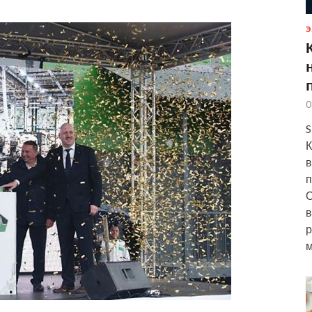
Э
0
S
К
в
п
О
в
р
м