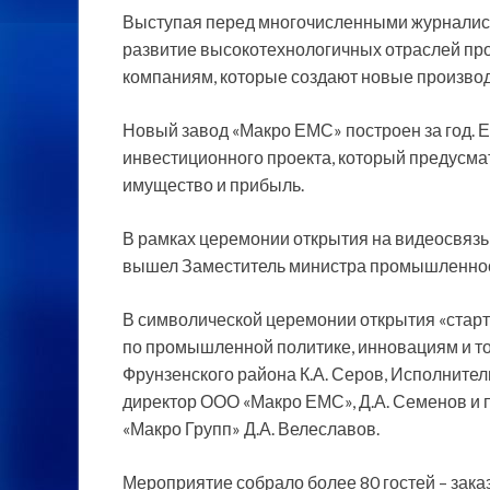
Выступая перед многочисленными журналиста
развитие высокотехнологичных отраслей п
компаниям, которые создают новые произво
Новый завод «Макро ЕМС» построен за год. 
инвестиционного проекта, который предусмат
имущество и прибыль.
В рамках церемонии открытия на видеосвязь 
вышел Заместитель министра промышленност
В символической церемонии открытия «стар
по промышленной политике, инновациям и то
Фрунзенского района К.А. Серов, Исполните
директор ООО «Макро ЕМС», Д.А. Семенов и 
«Макро Групп» Д.А. Велеславов.
Мероприятие собрало более 80 гостей – зака