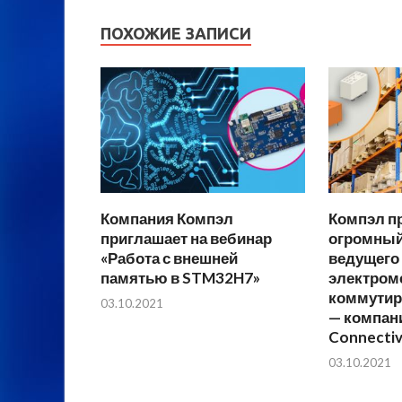
ПОХОЖИЕ ЗАПИСИ
Компания Компэл
Компэл п
приглашает на вебинар
огромный
«Работа с внешней
ведущего
памятью в STM32H7»
электром
коммутир
03.10.2021
— компан
Connectiv
03.10.2021