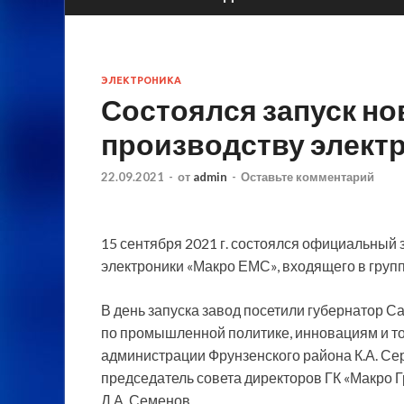
ЭЛЕКТРОНИКА
Состоялся запуск но
производству элект
22.09.2021
-
от
admin
-
Оставьте комментарий
15 сентября 2021 г. состоялся официальный 
электроники «Макро ЕМС», входящего в групп
В день запуска завод посетили губернатор С
по
промышленной политике, инновациям и тор
администрации Фрунзенского района К.А. Сер
председатель совета директоров ГК «Макро Г
Д.А. Семенов.