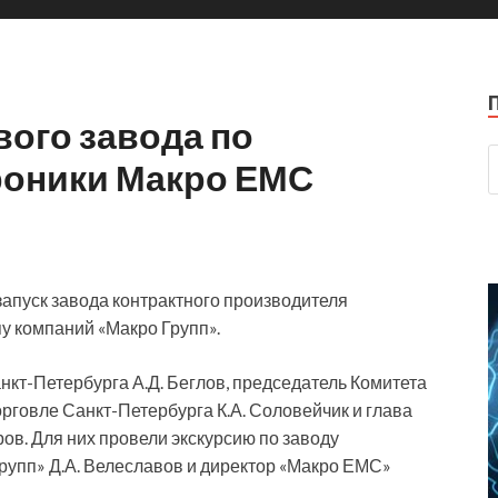
вого завода по
роники Макро ЕМС
запуск завода контрактного производителя
у компаний «Макро Групп».
анкт-Петербурга А.Д. Беглов, председатель Комитета
говле Санкт-Петербурга К.А. Соловейчик и глава
ов. Для них провели экскурсию по заводу
рупп» Д.А. Велеславов и директор «Макро ЕМС»