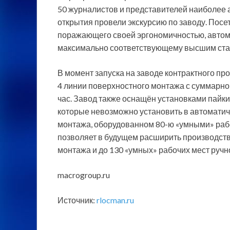
50 журналистов и представителей наиболее
открытия провели экскурсию по заводу. Посе
поражающего своей эргономичностью, автом
максимально соответствующему высшим стан
В момент запуска на заводе контрактного п
4 линии поверхностного монтажа с суммарно
час. Завод также оснащён установками пайки
которые невозможно установить в автоматич
монтажа, оборудованном 80-ю «умными» ра
позволяет в будущем расширить производст
монтажа и до 130 «умных» рабочих мест ручн
macrogroup.ru
Источник:
rlocman.ru