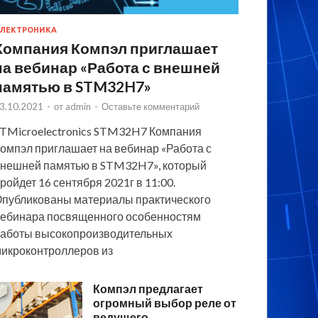
ЛЕКТРОНИКА
Компания Компэл приглашает
на вебинар «Работа с внешней
памятью в STM32H7»
3.10.2021
-
от
admin
-
Оставьте комментарий
TMicroelectronics STM32H7 Компания
омпэл приглашает на вебинар «Работа с
нешней памятью в STM32H7», который
ройдет 16 сентября 2021г в 11:00.
публикованы материалы практического
ебинара посвященного особенностям
аботы высокопроизводительных
икроконтроллеров из
Компэл предлагает
огромный выбор реле от
ведущего