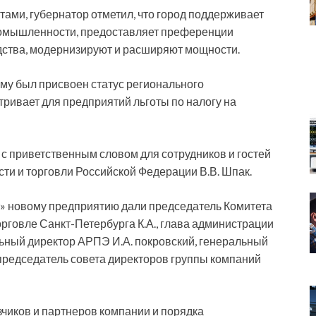
ми, губернатор отметил, что город поддерживает
ромышленности, предоставляет преференции
дства, модернизируют и расширяют мощности.
Ему был присвоен статус регионального
ривает для предприятий льготы по налогу на
с приветственным словом для сотрудников и гостей
и и торговли Российской Федерации В.В. Шпак.
т» новому предприятию дали председатель Комитета
рговле Санкт-Петербурга К.А., глава администрации
льный директор АРПЭ И.А. покровский, генеральный
председатель совета директоров группы компаний
зчиков и партнеров компании и порядка