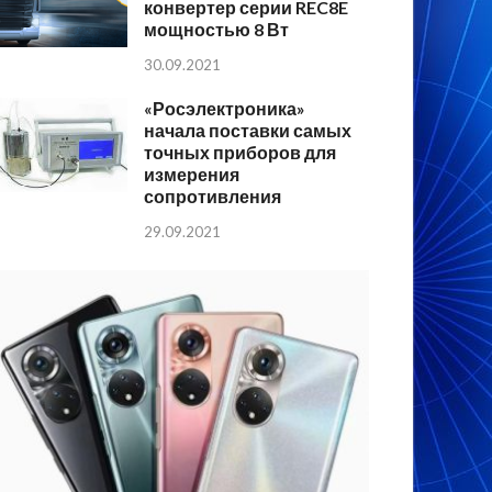
конвертер серии REC8E
мощностью 8 Вт
30.09.2021
«Росэлектроника»
начала поставки самых
точных приборов для
измерения
сопротивления
29.09.2021