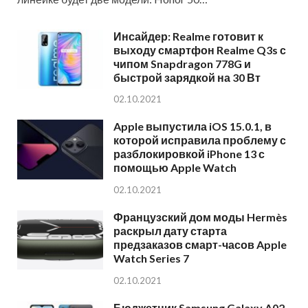
Инсайдер: Realme готовит к
выходу смартфон Realme Q3s с
чипом Snapdragon 778G и
быстрой зарядкой на 30 Вт
02.10.2021
Apple выпустила iOS 15.0.1, в
которой исправила проблему с
разблокировкой iPhone 13 с
помощью Apple Watch
02.10.2021
Французский дом моды Hermès
раскрыл дату старта
предзаказов смарт-часов Apple
Watch Series 7
02.10.2021
Бюджетник Samsung Galaxy A02