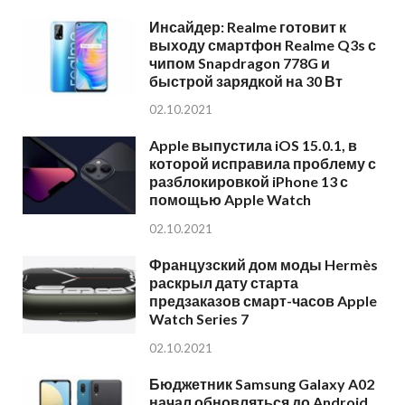
Инсайдер: Realme готовит к
выходу смартфон Realme Q3s с
чипом Snapdragon 778G и
быстрой зарядкой на 30 Вт
02.10.2021
Apple выпустила iOS 15.0.1, в
которой исправила проблему с
разблокировкой iPhone 13 с
помощью Apple Watch
02.10.2021
Французский дом моды Hermès
раскрыл дату старта
предзаказов смарт-часов Apple
Watch Series 7
02.10.2021
Бюджетник Samsung Galaxy A02
начал обновляться до Android