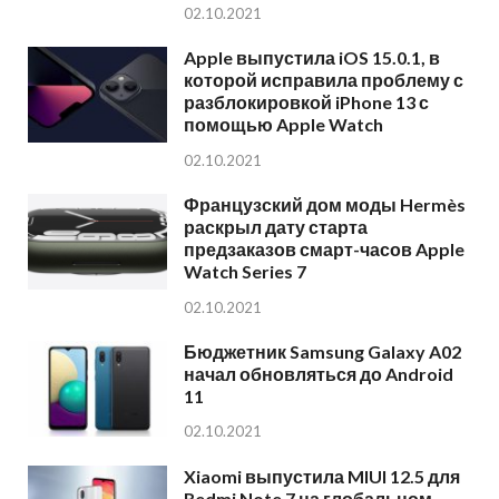
02.10.2021
Apple выпустила iOS 15.0.1, в
которой исправила проблему с
разблокировкой iPhone 13 с
помощью Apple Watch
02.10.2021
Французский дом моды Hermès
раскрыл дату старта
предзаказов смарт-часов Apple
Watch Series 7
02.10.2021
Бюджетник Samsung Galaxy A02
начал обновляться до Android
11
02.10.2021
Xiaomi выпустила MIUI 12.5 для
Redmi Note 7 на глобальном