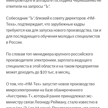
Минпромторге и аппарате господина Чернышенко не
ответили на запросы “Ъ”.
Собеседник “Ъ”, близкий к совету директоров «НМ-
Теха», подтверждает, что зарубежные кадры
требуются как для запуска нового производства, так и
для последующего обучения молодых специалистов
в России.
По словам топ-менеджера крупного российского
производителя электроники, зарплата ведущего
специалиста в этой области и на таком предприятии
может доходить до $20 тыс. в месяц.
О том, что «НМ-Тех» запустит новое производство
микроэлектроники на базе обанкроченного
«Ангстрема-Т», который ранее принадлежал экс-
министру связи Леониду Рейману, стало известно в
июне (см. “Ъ” от 24 июня). Предполагается, что завод