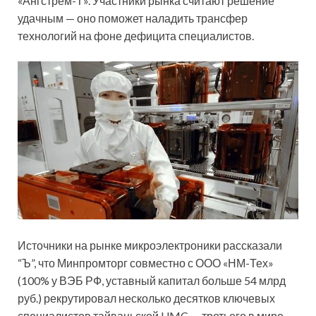
«Ангстрем-Т». Участники рынка считают решение
удачным — оно поможет наладить трансфер
технологий на фоне дефицита специалистов.
Источники на рынке микроэлектроники рассказали
“Ъ”, что Минпромторг совместно с ООО «НМ-Тех»
(100% у ВЭБ РФ, уставный капитал больше 54 млрд
руб.) рекрутировал несколько десятков ключевых
специалистов тайваньской UMC — третьего в мире