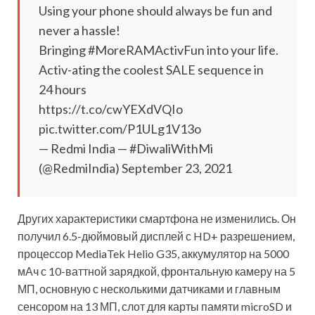
Using your phone should always be fun and
never a hassle!
Bringing #MoreRAMActivFun into your life.
Activ-ating the coolest SALE sequence in
24 hours
https://t.co/cwYEXdVQIo
pic.twitter.com/P1ULg1V13o
— Redmi India — #DiwaliWithMi
(@RedmiIndia) September 23, 2021
Других характеристики смартфона не изменились. Он
получил 6.5-дюймовый дисплей с HD+ разрешением,
процессор MediaTek Helio G35, аккумулятор на 5000
мАч с 10-ваттной зарядкой, фронтальную камеру на 5
МП, основную с несколькими датчиками и главным
сенсором на 13 МП, слот для карты памяти microSD и