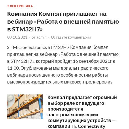
ЭЛЕКТРОНИКА
Компания Компэл приглашает на
вебинар «Работа с внешней памятью
в STM32H7»
03.10.2021
-
от
admin
-
Оставьте комментарий
STMicroelectronics STM32H7 Компания Компэл
приглашает на вебинар «Работа с внешней памятью
в STM32H7», который пройдет 16 сентября 2021г в
11:00. Опубликованы материалы практического
вебинара посвященного особенностям работы
высокопроизводительных микроконтроллеров из
Компэл предлагает огромный
выбор реле от ведущего
производителя
электромеханических
коммутирующих устройств —
компании TE Connectivity