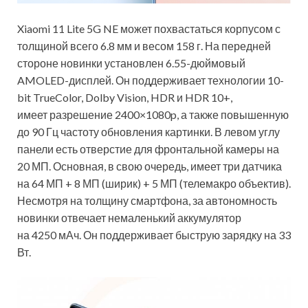
Xiaomi 11 Lite 5G NE может похвастаться корпусом с
толщиной всего 6.8 мм и весом 158 г. На передней
стороне новинки установлен 6.55-дюймовый
AMOLED-дисплей. Он поддерживает технологии 10-
bit TrueColor, Dolby Vision, HDR и HDR 10+,
имеет разрешение 2400×1080p, а также повышенную
до 90 Гц частоту обновления картинки. В левом углу
панели есть отверстие для фронтальной камеры на
20 МП. Основная, в свою очередь, имеет три датчика
на 64 МП + 8 МП (ширик) + 5 МП (телемакро объектив).
Несмотря на толщину смартфона, за автономность
новинки отвечает немаленький аккумулятор
на 4250 мАч. Он поддерживает быструю зарядку на 33
Вт.