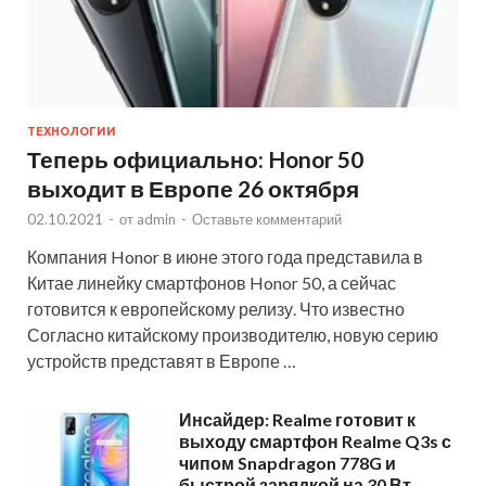
ТЕХНОЛОГИИ
Теперь официально: Honor 50
выходит в Европе 26 октября
02.10.2021
-
от
admin
-
Оставьте комментарий
Компания Honor в июне этого года представила в
Китае линейку смартфонов Honor 50, а сейчас
готовится к европейскому релизу. Что известно
Согласно китайскому производителю, новую серию
устройств представят в Европе …
Инсайдер: Realme готовит к
выходу смартфон Realme Q3s с
чипом Snapdragon 778G и
быстрой зарядкой на 30 Вт