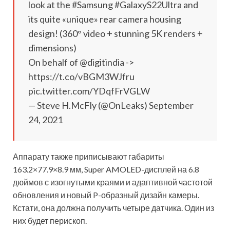
look at the #Samsung #GalaxyS22Ultra and
its quite «unique» rear camera housing
design! (360° video + stunning 5K renders +
dimensions)
On behalf of @digitindia ->
https://t.co/vBGM3WJfru
pic.twitter.com/YDqfFrVGLW
— Steve H.McFly (@OnLeaks) September
24, 2021
Аппарату также приписывают габариты
163.2×77.9×8.9 мм, Super AMOLED-дисплей на 6.8
дюймов с изогнутыми краями и адаптивной частотой
обновления и новый P-образный дизайн камеры.
Кстати, она должна получить четыре датчика. Один из
них будет перископ.