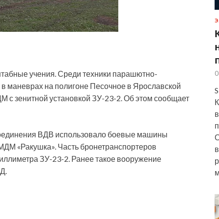
Э
штабные учения. Среди техники парашютно-
0
е в маневрах на полигоне Песочное в Ярославской
S
М с зенитной установкой ЗУ-23-2. Об этом
сообщает
К
в
п
соединения ВДВ использовало боевые машины
О
МДМ «Ракушка». Часть бронетранспортеров
в
миллиметра ЗУ-23-2. Ранее такое вооружение
р
Д.
м