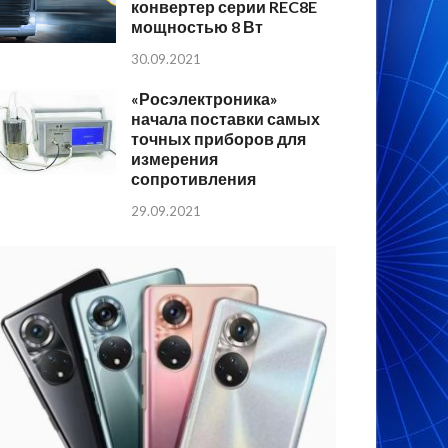
конвертер серии REC8E
мощностью 8 Вт
30.09.2021
«Росэлектроника»
начала поставки самых
точных приборов для
измерения
сопротивления
29.09.2021