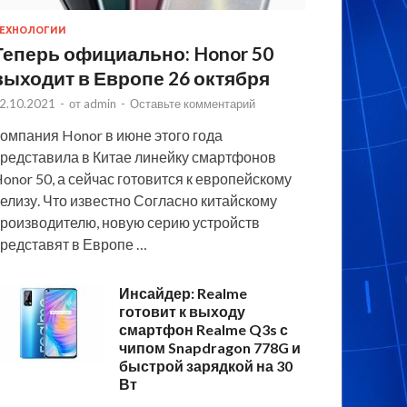
ЕХНОЛОГИИ
Теперь официально: Honor 50
выходит в Европе 26 октября
2.10.2021
-
от
admin
-
Оставьте комментарий
омпания Honor в июне этого года
редставила в Китае линейку смартфонов
onor 50, а сейчас готовится к европейскому
елизу. Что известно Согласно китайскому
роизводителю, новую серию устройств
редставят в Европе …
Инсайдер: Realme
готовит к выходу
смартфон Realme Q3s с
чипом Snapdragon 778G и
быстрой зарядкой на 30
Вт