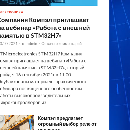
ЛЕКТРОНИКА
Компания Компэл приглашает
на вебинар «Работа с внешней
памятью в STM32H7»
3.10.2021
-
от
admin
-
Оставьте комментарий
TMicroelectronics STM32H7 Компания
омпэл приглашает на вебинар «Работа с
нешней памятью в STM32H7», который
ройдет 16 сентября 2021г в 11:00.
публикованы материалы практического
ебинара посвященного особенностям
аботы высокопроизводительных
икроконтроллеров из
Компэл предлагает
огромный выбор реле от
ведущего