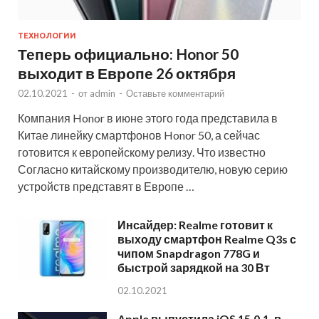
ТЕХНОЛОГИИ
Теперь официально: Honor 50
выходит в Европе 26 октября
02.10.2021
-
от
admin
-
Оставьте комментарий
Компания Honor в июне этого года представила в
Китае линейку смартфонов Honor 50, а сейчас
готовится к европейскому релизу. Что известно
Согласно китайскому производителю, новую серию
устройств представят в Европе …
Инсайдер: Realme готовит к
выходу смартфон Realme Q3s с
чипом Snapdragon 778G и
быстрой зарядкой на 30 Вт
02.10.2021
Apple выпустила iOS 15.0.1, в