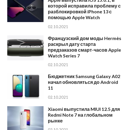
которой исправила проблему с
разблокировкой iPhone 13 с
помощью Apple Watch
02.10.2021
Французский дом моды Hermès
раскрыл дату старта
предзаказов смарт-часов Apple
Watch Series 7
02.10.2021
Бюджетник Samsung Galaxy A02
начал обновляться до Android
11
02.10.2021
Xiaomi выпустила MIUI 12.5 для
Redmi Note 7 на глобальном
рынке
02.10.2021