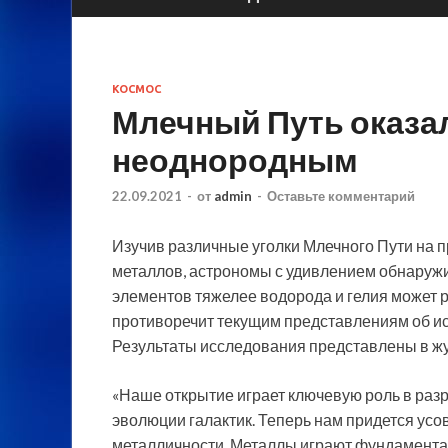
КОСМОС
Млечный Путь оказа
неоднородным
22.09.2021
-
от
admin
-
Оставьте комментарий
Изучив различные уголки Млечного Пути на 
металлов, астрономы с удивлением обнаружи
элементов тяжелее водорода и гелия может ра
противоречит текущим представлениям об ист
Результаты исследования представлены в жу
«Наше открытие играет ключевую роль в раз
эволюции галактик. Теперь нам придется усо
металличности. Металлы играют фундаментал