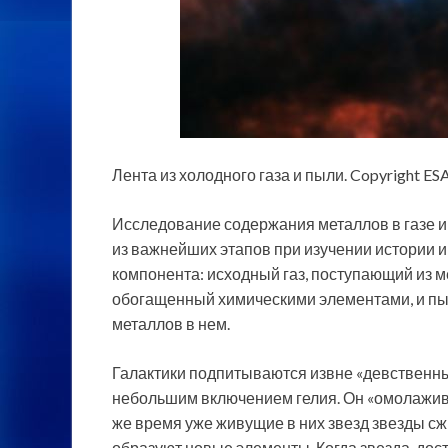
Лента из холодного газа и пыли. Copyright ESA/
Исследование содержания металлов в газе и
из важнейших этапов при изучении истории 
компонента: исходный газ, поступающий из м
обогащенный химическими элементами, и пы
металлов в нем.
Галактики подпитываются извне «девственны
небольшим включением гелия. Он «омолажива
же время уже живущие в них звезд звезды сж
образуют новые элементы. Когда звезда, дос