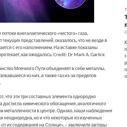
Т
0
отоки внегалактического «чистого» газа,
 текущих представлений, оказалось, что не везде в
К
ается с его наполнением. На вставке показаны
п
отекает, как ожидалось. Credit: Dr Mark A. Garlick
H
р
анство Млечного Пути объединяет в себе металлы,
п
овавшиеся из них, а также газ из-за пределов
п
.
т, что эти три составных элемента однородно
 достигла химического обогащения, аналогичного
м металличности в центре. Однако, наши наблюдения
ки неоднородна, но и что некоторые из изученных
от их содержания на Солнце», – заключили авторы