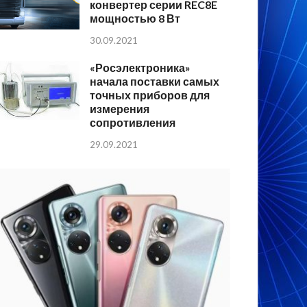
конвертер серии REC8E
мощностью 8 Вт
30.09.2021
«Росэлектроника»
начала поставки самых
точных приборов для
измерения
сопротивления
29.09.2021