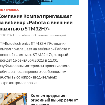
ЛЕКТРОНИКА
Компания Компэл приглашает
на вебинар «Работа с внешней
памятью в STM32H7»
3.10.2021
-
от
admin
-
Оставьте комментарий
TMicroelectronics STM32H7 Компания
омпэл приглашает на вебинар «Работа с
нешней памятью в STM32H7», который
ройдет 16 сентября 2021г в 11:00.
публикованы материалы практического
ебинара посвященного особенностям
аботы высокопроизводительных
икроконтроллеров из
Компэл предлагает
огромный выбор реле от
ведущего