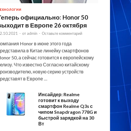
ЕХНОЛОГИИ
Теперь официально: Honor 50
выходит в Европе 26 октября
2.10.2021
-
от
admin
-
Оставьте комментарий
омпания Honor в июне этого года
редставила в Китае линейку смартфонов
onor 50, а сейчас готовится к европейскому
елизу. Что известно Согласно китайскому
роизводителю, новую серию устройств
редставят в Европе …
Инсайдер: Realme
готовит к выходу
смартфон Realme Q3s с
чипом Snapdragon 778G и
быстрой зарядкой на 30
Вт