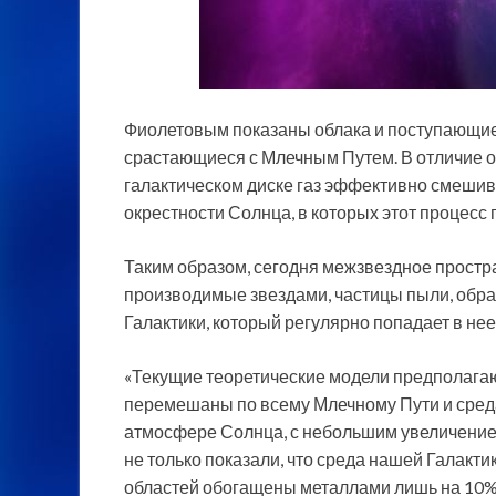
Фиолетовым показаны облака и поступающие п
срастающиеся с Млечным Путем. В отличие от
галактическом диске газ эффективно смешив
окрестности Солнца, в которых этот процесс пр
Таким образом, сегодня межзвездное простр
производимые звездами, частицы пыли, образ
Галактики, который регулярно попадает в нее
«Текущие теоретические модели предполагаю
перемешаны по всему Млечному Пути и среда
атмосфере Солнца, с небольшим увеличение
не только показали, что среда нашей Галакти
областей обогащены металлами лишь на 10% 