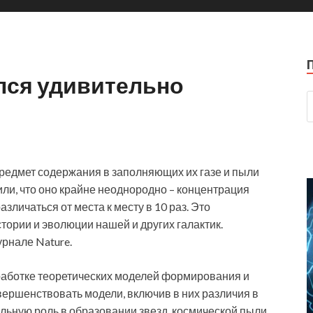
лся удивительно
предмет содержания в заполняющих их газе и пыли
ли, что оно крайне неоднородно – концентрация
зличаться от места к месту в 10 раз. Это
ории и эволюции нашей и других галактик.
рнале Nature.
работке теоретических моделей формирования и
вершенствовать модели, включив в них различия в
ьную роль в образовании звезд, космической пыли,