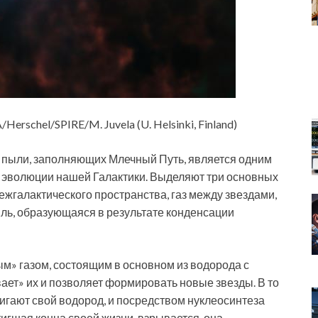
Herschel/SPIRE/M. Juvela (U. Helsinki, Finland)
 пыли, заполняющих Млечный Путь, является одним
и эволюции нашей Галактики. Выделяют три основных
ежгалактического пространства, газ между звездами,
ль, образующаяся в результате конденсации
м» газом, состоящим в основном из водорода с
ет» их и позволяет формировать новые звезды. В то
игают свой водород, и посредством нуклеосинтеза
тигшая конца своей жизни, взрывается, она