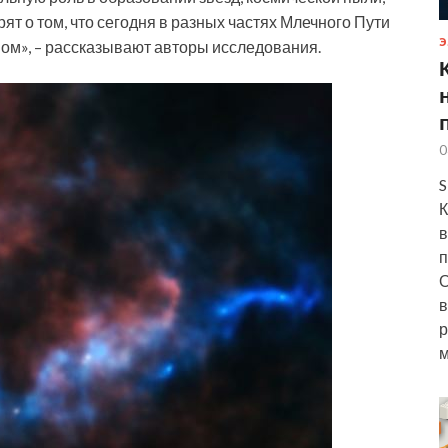
ят о том, что сегодня в разных частях Млечного Пути
Э
вом», – рассказывают авторы исследования.
0
S
К
в
п
О
в
р
м