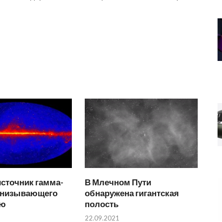
сточник гамма-
В Млечном Пути
онизывающего
обнаружена гигантская
ую
полость
22.09.2021