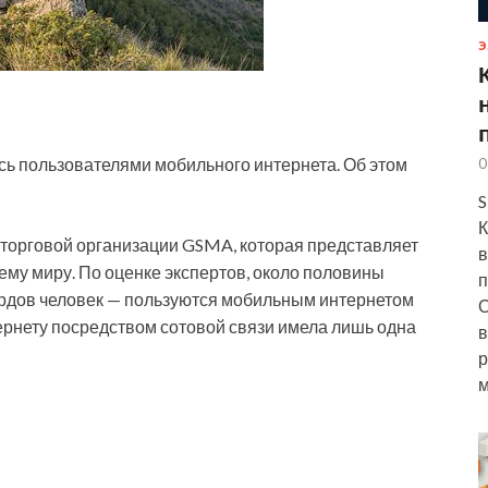
Э
ь пользователями мобильного интернета. Об этом
0
S
К
торговой организации GSMA, которая представляет
в
ему миру. По оценке экспертов, около половины
п
рдов человек — пользуются мобильным интернетом
О
тернету посредством сотовой связи имела лишь одна
в
р
м