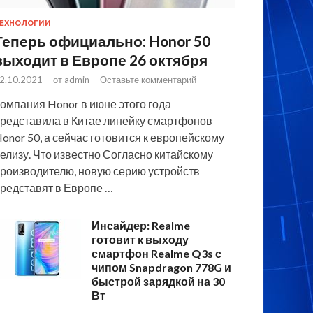
ЕХНОЛОГИИ
Теперь официально: Honor 50
выходит в Европе 26 октября
2.10.2021
-
от
admin
-
Оставьте комментарий
омпания Honor в июне этого года
редставила в Китае линейку смартфонов
onor 50, а сейчас готовится к европейскому
елизу. Что известно Согласно китайскому
роизводителю, новую серию устройств
редставят в Европе …
Инсайдер: Realme
готовит к выходу
смартфон Realme Q3s с
чипом Snapdragon 778G и
быстрой зарядкой на 30
Вт