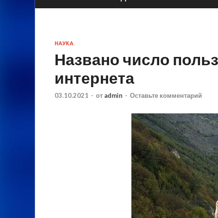
НАУКА
Названо число поль
интернета
03.10.2021
-
от
admin
-
Оставьте комментарий