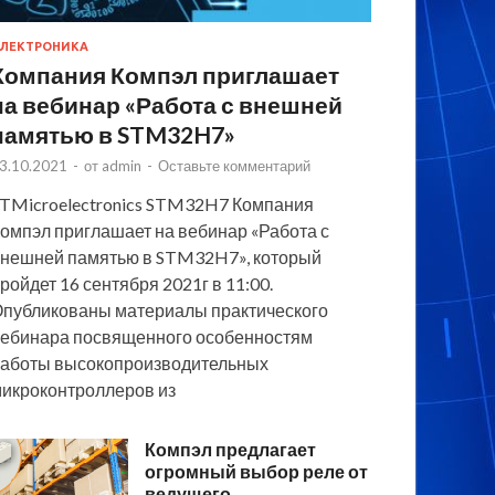
ЛЕКТРОНИКА
Компания Компэл приглашает
на вебинар «Работа с внешней
памятью в STM32H7»
3.10.2021
-
от
admin
-
Оставьте комментарий
TMicroelectronics STM32H7 Компания
омпэл приглашает на вебинар «Работа с
нешней памятью в STM32H7», который
ройдет 16 сентября 2021г в 11:00.
публикованы материалы практического
ебинара посвященного особенностям
аботы высокопроизводительных
икроконтроллеров из
Компэл предлагает
огромный выбор реле от
ведущего