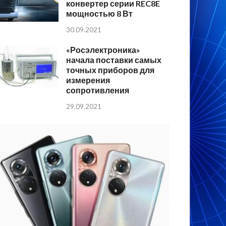
конвертер серии REC8E
мощностью 8 Вт
30.09.2021
«Росэлектроника»
начала поставки самых
точных приборов для
измерения
сопротивления
29.09.2021