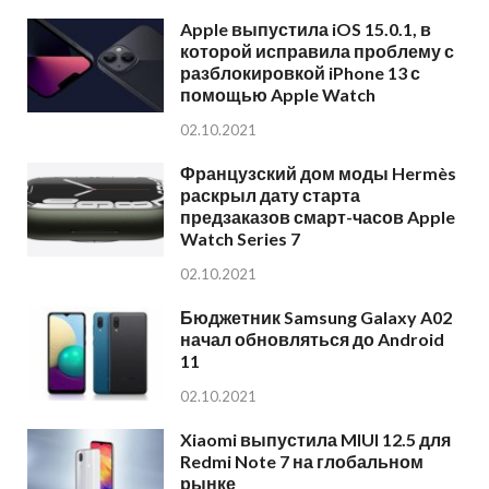
Apple выпустила iOS 15.0.1, в
которой исправила проблему с
разблокировкой iPhone 13 с
помощью Apple Watch
02.10.2021
Французский дом моды Hermès
раскрыл дату старта
предзаказов смарт-часов Apple
Watch Series 7
02.10.2021
Бюджетник Samsung Galaxy A02
начал обновляться до Android
11
02.10.2021
Xiaomi выпустила MIUI 12.5 для
Redmi Note 7 на глобальном
рынке