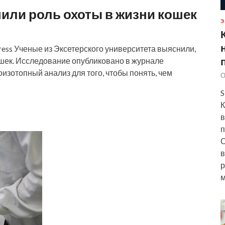
или роль охоты в жизни кошек
Э
ok Press Ученые из Эксетерского университета выяснили,
кошек. Исследование опубликовано в журнале
изотопный анализ для того, чтобы понять, чем
О
S
К
в
п
О
в
р
м