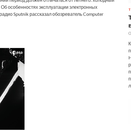
. Об особенностях эксплуатации электронных
Т
радио Sputnik рассказал обозреватель Computer
О
К
п
H
р
п
п
л