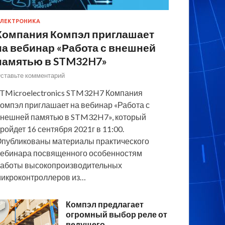
ЛЕКТРОНИКА
Компания Компэл приглашает
на вебинар «Работа с внешней
памятью в STM32H7»
ставьте комментарий
TMicroelectronics STM32H7 Компания
омпэл приглашает на вебинар «Работа с
нешней памятью в STM32H7», который
ройдет 16 сентября 2021г в 11:00.
публикованы материалы практического
ебинара посвященного особенностям
аботы высокопроизводительных
икроконтроллеров из…
Компэл предлагает
огромный выбор реле от
ведущего