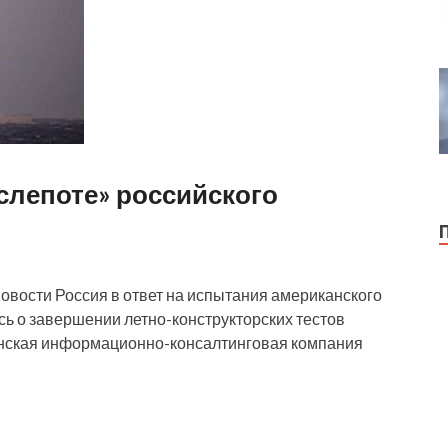
«слепоте» российского
вости Россия в ответ на испытания американского
сь о завершении летно-конструкторских тестов
аинская информационно-консалтинговая компания