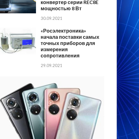
конвертер серии REC8E
мощностью 8 Вт
30.09.2021
«Росэлектроника»
начала поставки самых
точных приборов для
измерения
сопротивления
29.09.2021