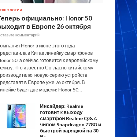
ЕХНОЛОГИИ
Теперь официально: Honor 50
выходит в Европе 26 октября
ставьте комментарий
омпания Honor в июне этого года
редставила в Китае линейку смартфонов
onor 50, а сейчас готовится к европейскому
елизу. Что известно Согласно китайскому
роизводителю, новую серию устройств
редставят в Европе уже 26 октября. В
инейке будет две модели: Honor 50…
Инсайдер: Realme
готовит к выходу
смартфон Realme Q3s с
чипом Snapdragon 778G и
быстрой зарядкой на 30
Вт