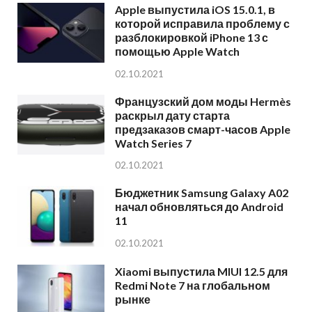
Apple выпустила iOS 15.0.1, в
которой исправила проблему с
разблокировкой iPhone 13 с
помощью Apple Watch
02.10.2021
Французский дом моды Hermès
раскрыл дату старта
предзаказов смарт-часов Apple
Watch Series 7
02.10.2021
Бюджетник Samsung Galaxy A02
начал обновляться до Android
11
02.10.2021
Xiaomi выпустила MIUI 12.5 для
Redmi Note 7 на глобальном
рынке