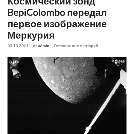
Космический зонд
BepiColombo передал
первое изображение
Меркурия
03.10.2021
-
от
admin
-
Оставьте комментарий