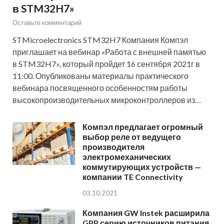
в STM32H7»
Оставьте комментарий
STMicroelectronics STM32H7 Компания Компэл
приглашает на вебинар «Работа с внешней памятью
в STM32H7», который пройдет 16 сентября 2021г в
11:00. Опубликованы материалы практического
вебинара посвященного особенностям работы
высокопроизводительных микроконтроллеров из…
Компэл предлагает огромный
выбор реле от ведущего
производителя
электромеханических
коммутирующих устройств —
компании TE Connectivity
03.10.2021
Компания GW Instek расширила
GPP серию источников питания