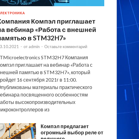
ЛЕКТРОНИКА
Компания Компэл приглашает
на вебинар «Работа с внешней
памятью в STM32H7»
3.10.2021
-
от
admin
-
Оставьте комментарий
TMicroelectronics STM32H7 Компания
омпэл приглашает на вебинар «Работа с
нешней памятью в STM32H7», который
ройдет 16 сентября 2021г в 11:00.
публикованы материалы практического
ебинара посвященного особенностям
аботы высокопроизводительных
икроконтроллеров из
Компэл предлагает
огромный выбор реле от
ведущего