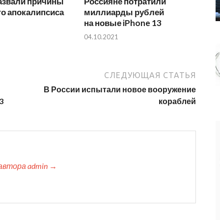
азвали причины
Россияне потратили
го апокалипсиса
миллиарды рублей
на новые iPhone 13
04.10.2021
СЛЕДУЮЩАЯ СТАТЬЯ
В России испытали новое вооружение
3
кораблей
автора admin →