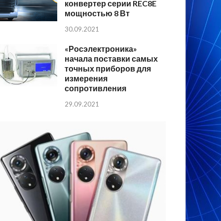
конвертер серии REC8E
мощностью 8 Вт
30.09.2021
«Росэлектроника»
начала поставки самых
точных приборов для
измерения
сопротивления
29.09.2021