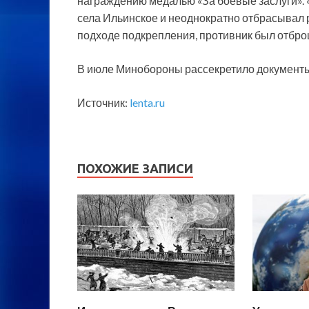
награждению медалью «За боевые заслуги». «
села Ильинское и неоднократно отбрасывал 
подходе подкрепления, противник был отброш
В июле Минобороны рассекретило документы
Источник:
lenta.ru
ПОХОЖИЕ ЗАПИСИ