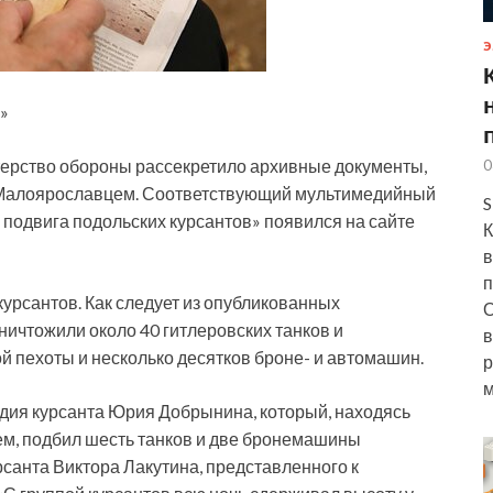
Э
»
терство обороны рассекретило архивные документы,
0
 Малоярославцем. Соответствующий мультимедийный
S
ю
подвига подольских курсантов» появился на сайте
К
в
п
курсантов. Как следует из опубликованных
О
ничтожили около 40 гитлеровских танков и
в
й пехоты и несколько десятков броне- и автомашин.
р
м
удия курсанта Юрия Добрынина, который, находясь
м, подбил шесть танков и две бронемашины
рсанта Виктора Лакутина, представленного к