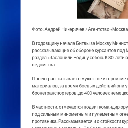
Фото: Андрей Никеричев / Агентство «Москва
В годовщину начала Битвы за Москву Минис
рассказывающие об обороне курсантов под
раздел «Заслонили Родину собою. К 80-лети
ведомства.
Проект рассказывает о мужестве и героизме 
материалов, за время боевых действий они у
бронетранспортеров, до 400 человек немецко
В частности, отмечается подвиг командир ор
под сильным минометным и пулеметным огне
противника. Рассказывается и о стойкости ку