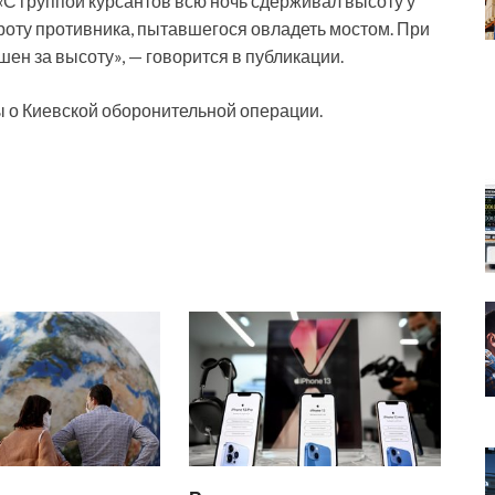
С группой курсантов всю ночь сдерживал высоту у
роту противника, пытавшегося овладеть мостом. При
ен за высоту», — говорится в публикации.
 о Киевской оборонительной операции.