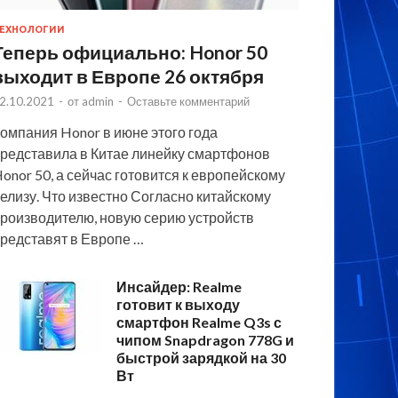
ЕХНОЛОГИИ
Теперь официально: Honor 50
выходит в Европе 26 октября
2.10.2021
-
от
admin
-
Оставьте комментарий
омпания Honor в июне этого года
редставила в Китае линейку смартфонов
onor 50, а сейчас готовится к европейскому
елизу. Что известно Согласно китайскому
роизводителю, новую серию устройств
редставят в Европе …
Инсайдер: Realme
готовит к выходу
смартфон Realme Q3s с
чипом Snapdragon 778G и
быстрой зарядкой на 30
Вт