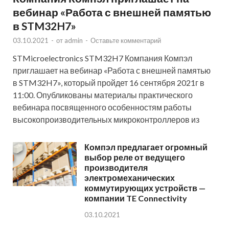
вебинар «Работа с внешней памятью
в STM32H7»
03.10.2021
-
от
admin
-
Оставьте комментарий
STMicroelectronics STM32H7 Компания Компэл
приглашает на вебинар «Работа с внешней памятью
в STM32H7», который пройдет 16 сентября 2021г в
11:00. Опубликованы материалы практического
вебинара посвященного особенностям работы
высокопроизводительных микроконтроллеров из
Компэл предлагает огромный
выбор реле от ведущего
производителя
электромеханических
коммутирующих устройств —
компании TE Connectivity
03.10.2021