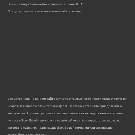
На сайте могут быть опубликованы материалы 18+!
При цитировании ссылка на источник обязательна.
Все материалы на данном сайте взяты из открытых источников и предоставляются
исключительно в ознакомительных целях. Права на материалы принадлежат их
владельцам. Администрация сайта ответственности за содержание материала
не несет. Если Вы обнаружили на нашем сайте материалы, которые нарушают
авторские права, принадлежащие Вам, Вашей компании или организации,
пожалуйста, сообщите нам.