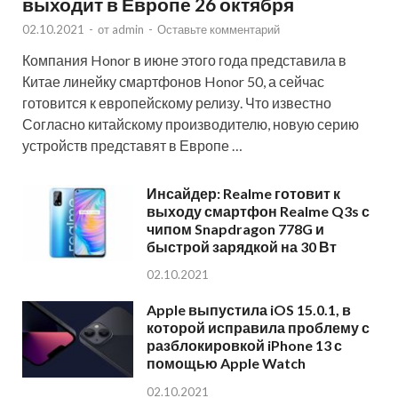
выходит в Европе 26 октября
02.10.2021
-
от
admin
-
Оставьте комментарий
Компания Honor в июне этого года представила в
Китае линейку смартфонов Honor 50, а сейчас
готовится к европейскому релизу. Что известно
Согласно китайскому производителю, новую серию
устройств представят в Европе …
Инсайдер: Realme готовит к
выходу смартфон Realme Q3s с
чипом Snapdragon 778G и
быстрой зарядкой на 30 Вт
02.10.2021
Apple выпустила iOS 15.0.1, в
которой исправила проблему с
разблокировкой iPhone 13 с
помощью Apple Watch
02.10.2021