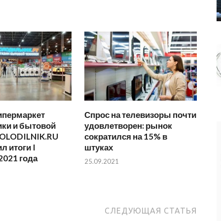
ипермаркет
Спрос на телевизоры почти
ики и бытовой
удовлетворен: рынок
HOLODILNIK.RU
сократился на 15% в
л итоги I
штуках
2021 года
25.09.2021
СЛЕДУЮЩАЯ СТАТЬЯ