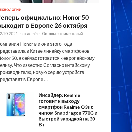
ЕХНОЛОГИИ
Теперь официально: Honor 50
выходит в Европе 26 октября
2.10.2021
-
от
admin
-
Оставьте комментарий
омпания Honor в июне этого года
редставила в Китае линейку смартфонов
onor 50, а сейчас готовится к европейскому
елизу. Что известно Согласно китайскому
роизводителю, новую серию устройств
редставят в Европе …
Инсайдер: Realme
готовит к выходу
смартфон Realme Q3s с
чипом Snapdragon 778G и
быстрой зарядкой на 30
Вт