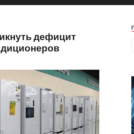
никнуть дефицит
ндиционеров