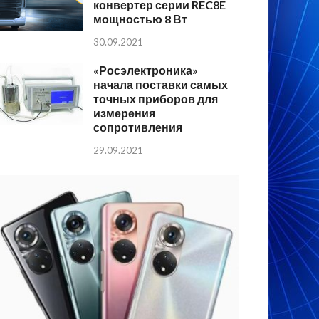
конвертер серии REC8E
мощностью 8 Вт
30.09.2021
«Росэлектроника»
начала поставки самых
точных приборов для
измерения
сопротивления
29.09.2021