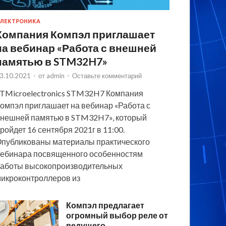
ЛЕКТРОНИКА
Компания Компэл приглашает
на вебинар «Работа с внешней
памятью в STM32H7»
3.10.2021
-
от
admin
-
Оставьте комментарий
TMicroelectronics STM32H7 Компания
омпэл приглашает на вебинар «Работа с
нешней памятью в STM32H7», который
ройдет 16 сентября 2021г в 11:00.
публикованы материалы практического
ебинара посвященного особенностям
аботы высокопроизводительных
икроконтроллеров из
Компэл предлагает
огромный выбор реле от
ведущего