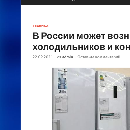
ТЕХНИКА
В России может воз
холодильников и ко
22.09.2021
-
от
admin
-
Оставьте комментарий