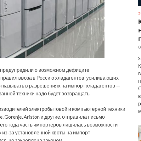
Э
0
S
К
 предупредили о возможном дефиците
в
 правил ввоза в Россию хладагентов, усиливающих
п
тказывать в разрешениях на импорт хладагентов —
О
азанной техники надо будет возвращать.
в
р
изводителей электробытовой и компьютерной техники
м
le, Gorenje, Ariston и другие, отправила письмо
щего года часть импортеров лишилась возможности
 из-за установленной квоты на импорт
ся, не закреплена законом.