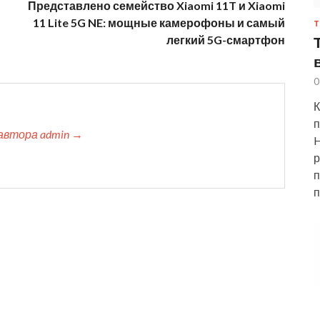
Представлено семейство Xiaomi 11T и Xiaomi
11 Lite 5G NE: мощные камерофоны и самый
Т
легкий 5G-смартфон
0
К
п
автора admin →
H
р
п
п