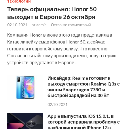
ТЕХНОЛОГИИ
Теперь официально: Honor 50
выходит в Европе 26 октября
02.10.2021
-
от
admin
-
Оставьте комментарий
Компания Honor в июне этого года представила в
Китае линейку смартфонов Honor 50, а сейчас
готовится к европейскому релизу. Что известно
Согласно китайскому производителю, новую серию
устройств представят в Европе …
Инсайдер: Realme готовит к
выходу смартфон Realme Q3s с
чипом Snapdragon 778G и
быстрой зарядкой на 30 Вт
02.10.2021
Apple выпустила iOS 15.0.1, в
которой исправила проблему с
разблокировкой iPhone 13 с