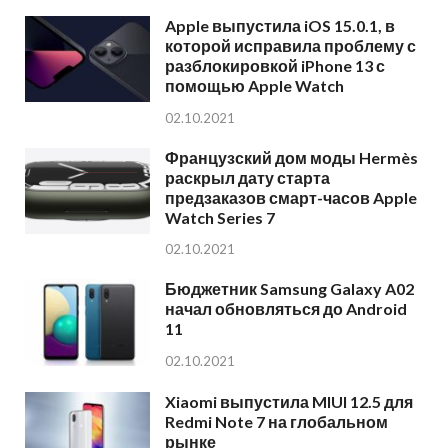
Apple выпустила iOS 15.0.1, в
которой исправила проблему с
разблокировкой iPhone 13 с
помощью Apple Watch
02.10.2021
Французский дом моды Hermès
раскрыл дату старта
предзаказов смарт-часов Apple
Watch Series 7
02.10.2021
Бюджетник Samsung Galaxy A02
начал обновляться до Android
11
02.10.2021
Xiaomi выпустила MIUI 12.5 для
Redmi Note 7 на глобальном
рынке