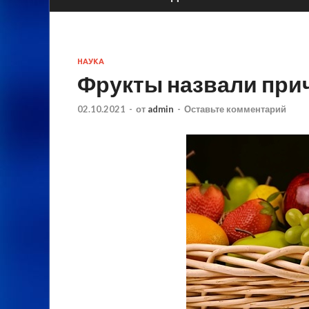
НАУКА
Фрукты назвали при
02.10.2021
-
от
admin
-
Оставьте комментарий