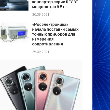
конвертер серии REC8E
мощностью 8 Вт
30.09.2021
«Росэлектроника»
начала поставки самых
точных приборов для
измерения
сопротивления
29.09.2021