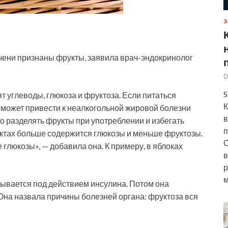
Э
чени признаны фрукты, заявила врач-эндокринолог
0
S
т углеводы, глюкоза и фруктоза. Если питаться
К
е
может привести к неалкогольной жировой болезни
в
о разделять фрукты при употреблении и избегать
п
уктах больше содержится глюкозы и меньше фруктозы.
О
глюкозы», — добавила она. К примеру, в яблоках
в
р
м
ывается под действием инсулина. Потом она
Она назвала причины болезней органа: фруктоза вся