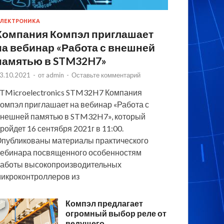
ЛЕКТРОНИКА
Компания Компэл приглашает
на вебинар «Работа с внешней
памятью в STM32H7»
3.10.2021
-
от
admin
-
Оставьте комментарий
TMicroelectronics STM32H7 Компания
омпэл приглашает на вебинар «Работа с
нешней памятью в STM32H7», который
ройдет 16 сентября 2021г в 11:00.
публикованы материалы практического
ебинара посвященного особенностям
аботы высокопроизводительных
икроконтроллеров из
Компэл предлагает
огромный выбор реле от
ведущего