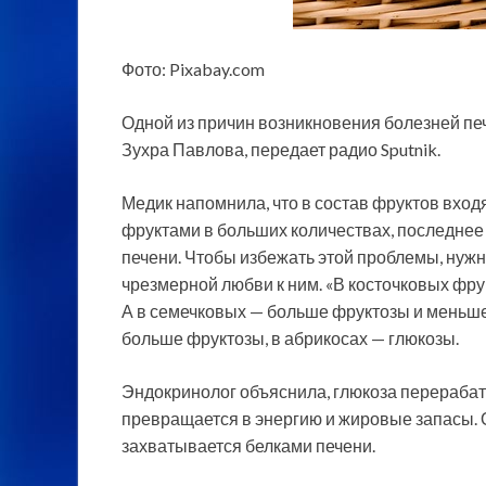
Фото: Pixabay.com
Одной из причин возникновения болезней пе
Зухра Павлова, передает радио Sputnik.
Медик напомнила, что в состав фруктов входя
фруктами в больших количествах, последне
печени. Чтобы избежать этой проблемы, нужн
чрезмерной любви к ним. «В косточковых фр
А в семечковых — больше фруктозы и меньше 
больше фруктозы, в абрикосах — глюкозы.
Эндокринолог объяснила, глюкоза перерабат
превращается в энергию и жировые запасы. 
захватывается белками печени.