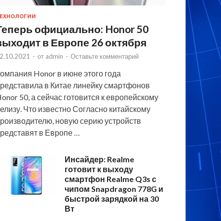
ЕХНОЛОГИИ
Теперь официально: Honor 50
выходит в Европе 26 октября
2.10.2021
-
от
admin
-
Оставьте комментарий
омпания Honor в июне этого года
редставила в Китае линейку смартфонов
onor 50, а сейчас готовится к европейскому
елизу. Что известно Согласно китайскому
роизводителю, новую серию устройств
редставят в Европе …
Инсайдер: Realme
готовит к выходу
смартфон Realme Q3s с
чипом Snapdragon 778G и
быстрой зарядкой на 30
Вт