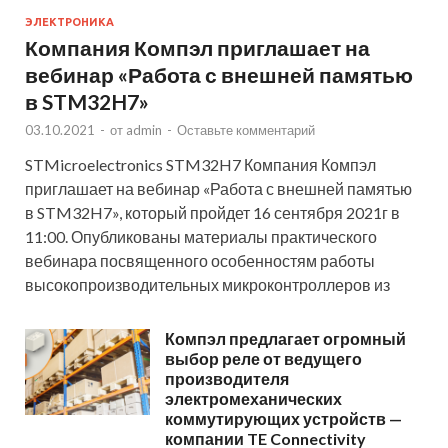
ЭЛЕКТРОНИКА
Компания Компэл приглашает на
вебинар «Работа с внешней памятью
в STM32H7»
03.10.2021
-
от
admin
-
Оставьте комментарий
STMicroelectronics STM32H7 Компания Компэл
приглашает на вебинар «Работа с внешней памятью
в STM32H7», который пройдет 16 сентября 2021г в
11:00. Опубликованы материалы практического
вебинара посвященного особенностям работы
высокопроизводительных микроконтроллеров из
Компэл предлагает огромный
выбор реле от ведущего
производителя
электромеханических
коммутирующих устройств —
компании TE Connectivity