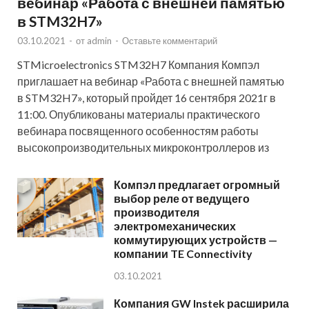
вебинар «Работа с внешней памятью
в STM32H7»
03.10.2021
-
от
admin
-
Оставьте комментарий
STMicroelectronics STM32H7 Компания Компэл
приглашает на вебинар «Работа с внешней памятью
в STM32H7», который пройдет 16 сентября 2021г в
11:00. Опубликованы материалы практического
вебинара посвященного особенностям работы
высокопроизводительных микроконтроллеров из
Компэл предлагает огромный
выбор реле от ведущего
производителя
электромеханических
коммутирующих устройств —
компании TE Connectivity
03.10.2021
Компания GW Instek расширила