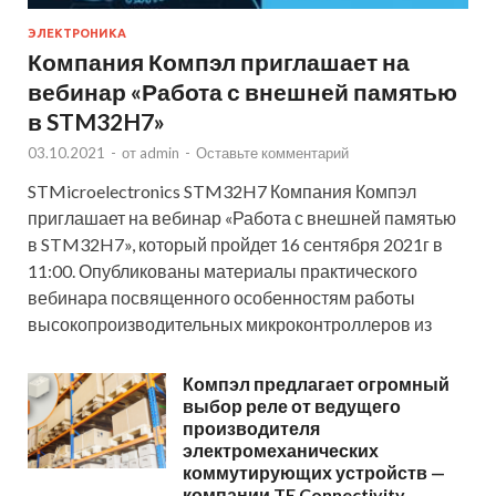
ЭЛЕКТРОНИКА
Компания Компэл приглашает на
вебинар «Работа с внешней памятью
в STM32H7»
03.10.2021
-
от
admin
-
Оставьте комментарий
STMicroelectronics STM32H7 Компания Компэл
приглашает на вебинар «Работа с внешней памятью
в STM32H7», который пройдет 16 сентября 2021г в
11:00. Опубликованы материалы практического
вебинара посвященного особенностям работы
высокопроизводительных микроконтроллеров из
Компэл предлагает огромный
выбор реле от ведущего
производителя
электромеханических
коммутирующих устройств —
компании TE Connectivity