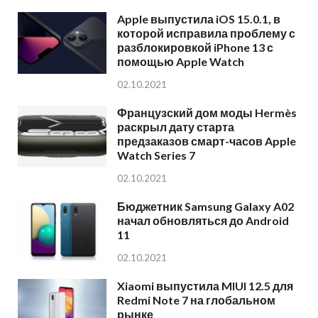
Apple выпустила iOS 15.0.1, в
которой исправила проблему с
разблокировкой iPhone 13 с
помощью Apple Watch
02.10.2021
Французский дом моды Hermès
раскрыл дату старта
предзаказов смарт-часов Apple
Watch Series 7
02.10.2021
Бюджетник Samsung Galaxy A02
начал обновляться до Android
11
02.10.2021
Xiaomi выпустила MIUI 12.5 для
Redmi Note 7 на глобальном
рынке