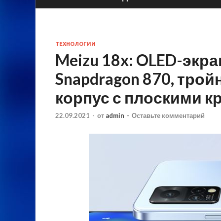
ТЕХНОЛОГИИ
Meizu 18x: OLED-экран
Snapdragon 870, трой
корпус с плоскими кр
22.09.2021
-
от
admin
-
Оставьте комментарий