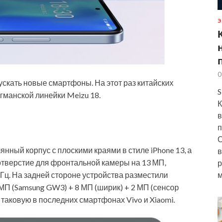
Э
0
скать новые смартфоны. На этот раз китайских
S
гманской линейки Meizu 18.
К
в
п
О
янный корпус с плоскими краями в стиле iPhone 13, а
в
отверстие для фронтальной камеры на 13 МП,
р
Гц. На задней стороне устройства разместили
м
МП (Samsung GW3) + 8 МП (ширик) + 2 МП (сенсор
 таковую в последних смартфонах Vivo и Xiaomi.