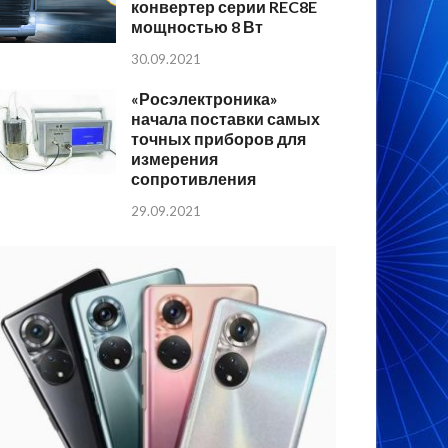
конвертер серии REC8E
мощностью 8 Вт
30.09.2021
«Росэлектроника»
начала поставки самых
точных приборов для
измерения
сопротивления
29.09.2021