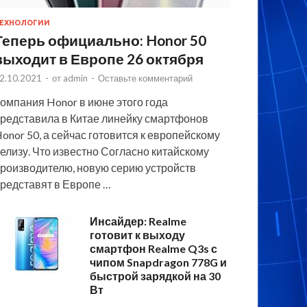
ЕХНОЛОГИИ
Теперь официально: Honor 50
выходит в Европе 26 октября
2.10.2021
-
от
admin
-
Оставьте комментарий
омпания Honor в июне этого года
редставила в Китае линейку смартфонов
onor 50, а сейчас готовится к европейскому
елизу. Что известно Согласно китайскому
роизводителю, новую серию устройств
редставят в Европе …
Инсайдер: Realme
готовит к выходу
смартфон Realme Q3s с
чипом Snapdragon 778G и
быстрой зарядкой на 30
Вт