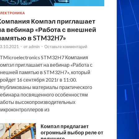
ЛЕКТРОНИКА
Компания Компэл приглашает
на вебинар «Работа с внешней
памятью в STM32H7»
3.10.2021
-
от
admin
-
Оставьте комментарий
TMicroelectronics STM32H7 Компания
омпэл приглашает на вебинар «Работа с
нешней памятью в STM32H7», который
ройдет 16 сентября 2021г в 11:00.
публикованы материалы практического
ебинара посвященного особенностям
аботы высокопроизводительных
икроконтроллеров из
Компэл предлагает
огромный выбор реле от
ведущего