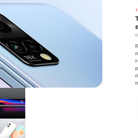
Т
0
К
п
H
р
п
п