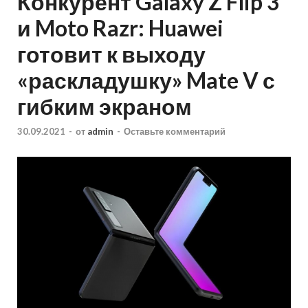
Конкурент Galaxy Z Flip 3
и Moto Razr: Huawei
готовит к выходу
«раскладушку» Mate V с
гибким экраном
30.09.2021
-
от
admin
-
Оставьте комментарий