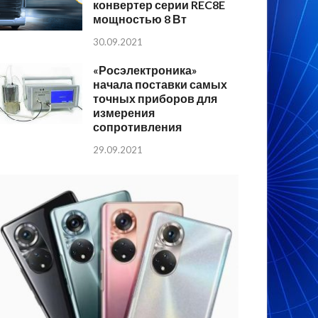
конвертер серии REC8E
мощностью 8 Вт
30.09.2021
«Росэлектроника»
начала поставки самых
точных приборов для
измерения
сопротивления
29.09.2021