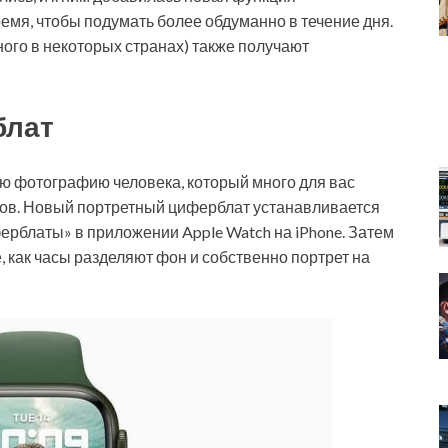
емя, чтобы подумать более обдуманно в течение дня.
ного в некоторых странах) также получают
блат
ую фотографию человека, который много для вас
асов. Новый портретный циферблат устанавливается
иферблаты» в приложении Apple Watch на iPhone. Затем
 как часы разделяют фон и собственно портрет на