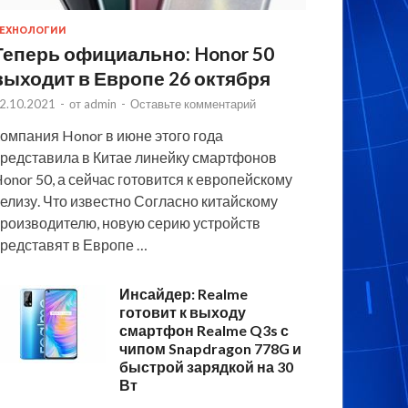
ЕХНОЛОГИИ
Теперь официально: Honor 50
выходит в Европе 26 октября
2.10.2021
-
от
admin
-
Оставьте комментарий
омпания Honor в июне этого года
редставила в Китае линейку смартфонов
onor 50, а сейчас готовится к европейскому
елизу. Что известно Согласно китайскому
роизводителю, новую серию устройств
редставят в Европе …
Инсайдер: Realme
готовит к выходу
смартфон Realme Q3s с
чипом Snapdragon 778G и
быстрой зарядкой на 30
Вт