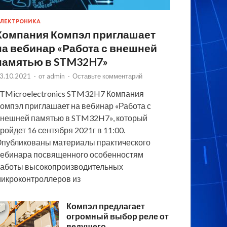
ЛЕКТРОНИКА
Компания Компэл приглашает
на вебинар «Работа с внешней
памятью в STM32H7»
3.10.2021
-
от
admin
-
Оставьте комментарий
TMicroelectronics STM32H7 Компания
омпэл приглашает на вебинар «Работа с
нешней памятью в STM32H7», который
ройдет 16 сентября 2021г в 11:00.
публикованы материалы практического
ебинара посвященного особенностям
аботы высокопроизводительных
икроконтроллеров из
Компэл предлагает
огромный выбор реле от
ведущего