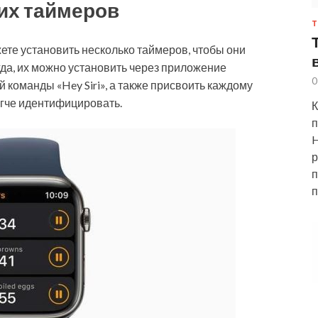
их таймеров
Т
ете установить несколько таймеров, чтобы они
гда, их можно установить через приложение
0
 команды «Hey Siri», а также присвоить каждому
егче идентифицировать.
К
п
H
р
п
п