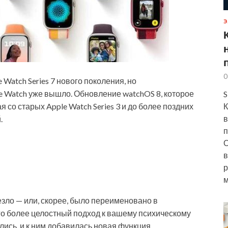
Э
0
Watch Series 7 нового поколения, но
 Watch уже вышло. Обновление watchOS 8, которое
S
 со старых Apple Watch Series 3 и до более поздних
К
в
.
п
О
в
р
м
зло — или, скорее, было переименовано в
его более целостный подход к вашему психическому
ись, и к ним добавилась новая функция