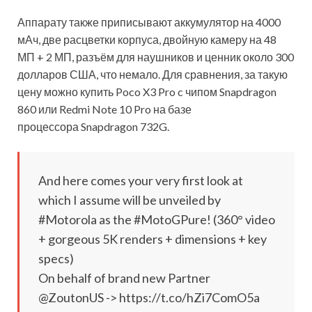
Аппарату также приписывают аккумулятор на 4000
мАч, две расцветки корпуса, двойную камеру на 48
МП + 2 МП, разъём для наушников и ценник около 300
долларов США, что немало. Для сравнения, за такую
цену можно купить Poco X3 Pro c чипом Snapdragon
860 или Redmi Note 10 Pro на базе
процессора Snapdragon 732G.
And here comes your very first look at
which I assume will be unveiled by
#Motorola as the #MotoGPure! (360° video
+ gorgeous 5K renders + dimensions + key
specs)
On behalf of brand new Partner
@ZoutonUS -> https://t.co/hZi7ComO5a