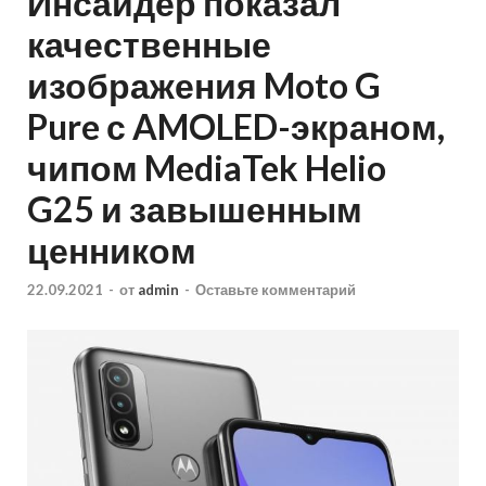
Инсайдер показал
качественные
изображения Moto G
Pure с AMOLED-экраном,
чипом MediaTek Helio
G25 и завышенным
ценником
22.09.2021
-
от
admin
-
Оставьте комментарий