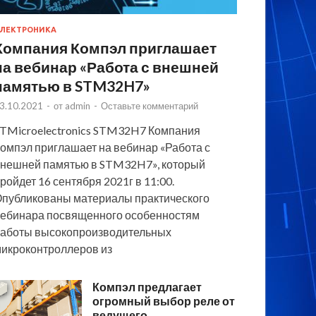
ЛЕКТРОНИКА
Компания Компэл приглашает
на вебинар «Работа с внешней
памятью в STM32H7»
3.10.2021
-
от
admin
-
Оставьте комментарий
TMicroelectronics STM32H7 Компания
омпэл приглашает на вебинар «Работа с
нешней памятью в STM32H7», который
ройдет 16 сентября 2021г в 11:00.
публикованы материалы практического
ебинара посвященного особенностям
аботы высокопроизводительных
икроконтроллеров из
Компэл предлагает
огромный выбор реле от
ведущего