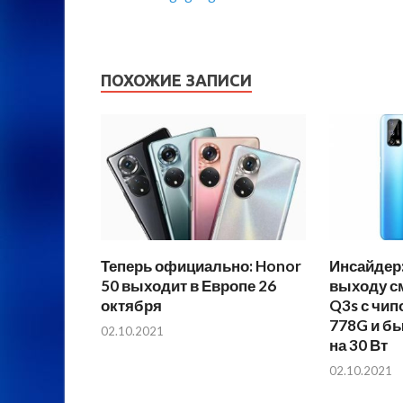
ПОХОЖИЕ ЗАПИСИ
Теперь официально: Honor
Инсайдер:
50 выходит в Европе 26
выходу с
октября
Q3s с чип
778G и б
02.10.2021
на 30 Вт
02.10.2021