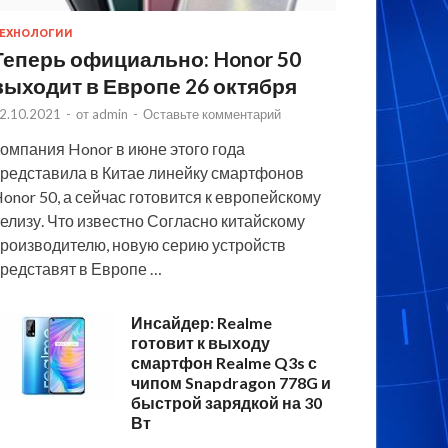
ЕХНОЛОГИИ
Теперь официально: Honor 50
выходит в Европе 26 октября
2.10.2021
-
от
admin
-
Оставьте комментарий
омпания Honor в июне этого года
редставила в Китае линейку смартфонов
onor 50, а сейчас готовится к европейскому
елизу. Что известно Согласно китайскому
роизводителю, новую серию устройств
редставят в Европе …
Инсайдер: Realme
готовит к выходу
смартфон Realme Q3s с
чипом Snapdragon 778G и
быстрой зарядкой на 30
Вт