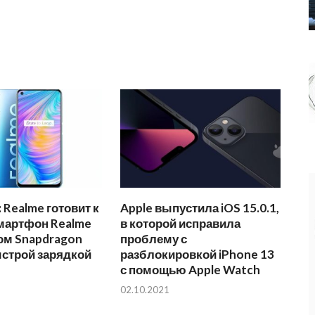
 Realme готовит к
Apple выпустила iOS 15.0.1,
мартфон Realme
в которой исправила
ом Snapdragon
проблему с
ыстрой зарядкой
разблокировкой iPhone 13
с помощью Apple Watch
02.10.2021