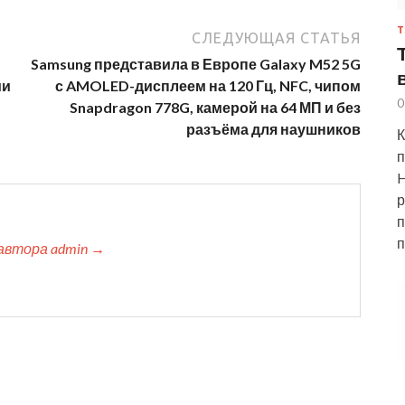
Т
СЛЕДУЮЩАЯ СТАТЬЯ
Samsung представила в Европе Galaxy M52 5G
ми
с AMOLED-дисплеем на 120 Гц, NFC, чипом
0
Snapdragon 778G, камерой на 64 МП и без
разъёма для наушников
К
п
H
р
п
п
автора admin →