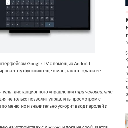
Э
0
S
К
интерфейсом Google TV с помощью Android-
в
ировал эту функцию еще в мае, так что ждали её
п
О
в
ть пульт дистанционного управления (
при условии, что
р
кция не только позволит управлять просмотром с
м
о меню, но и значительно ускорит ввод паролей и
ко на устройствах с Android, и пока не сообщается,