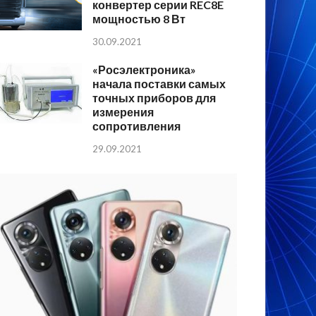
конвертер серии REC8E
мощностью 8 Вт
30.09.2021
«Росэлектроника»
начала поставки самых
точных приборов для
измерения
сопротивления
29.09.2021