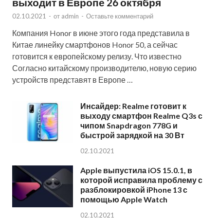
выходит в Европе 26 октября
02.10.2021
-
от
admin
-
Оставьте комментарий
Компания Honor в июне этого года представила в
Китае линейку смартфонов Honor 50, а сейчас
готовится к европейскому релизу. Что известно
Согласно китайскому производителю, новую серию
устройств представят в Европе …
Инсайдер: Realme готовит к
выходу смартфон Realme Q3s с
чипом Snapdragon 778G и
быстрой зарядкой на 30 Вт
02.10.2021
Apple выпустила iOS 15.0.1, в
которой исправила проблему с
разблокировкой iPhone 13 с
помощью Apple Watch
02.10.2021