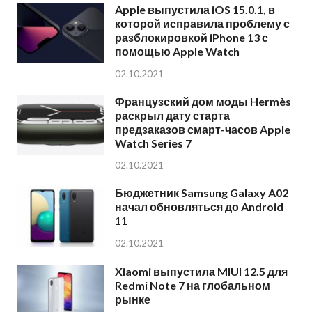
Apple выпустила iOS 15.0.1, в
которой исправила проблему с
разблокировкой iPhone 13 с
помощью Apple Watch
02.10.2021
Французский дом моды Hermès
раскрыл дату старта
предзаказов смарт-часов Apple
Watch Series 7
02.10.2021
Бюджетник Samsung Galaxy A02
начал обновляться до Android
11
02.10.2021
Xiaomi выпустила MIUI 12.5 для
Redmi Note 7 на глобальном
рынке