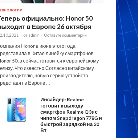
ЕХНОЛОГИИ
Теперь официально: Honor 50
выходит в Европе 26 октября
2.10.2021
-
от
admin
-
Оставьте комментарий
омпания Honor в июне этого года
редставила в Китае линейку смартфонов
onor 50, а сейчас готовится к европейскому
елизу. Что известно Согласно китайскому
роизводителю, новую серию устройств
редставят в Европе …
Инсайдер: Realme
готовит к выходу
смартфон Realme Q3s с
чипом Snapdragon 778G и
быстрой зарядкой на 30
Вт