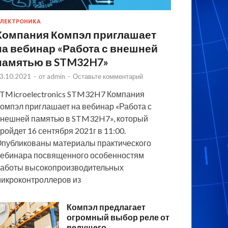
ЛЕКТРОНИКА
Компания Компэл приглашает
на вебинар «Работа с внешней
памятью в STM32H7»
3.10.2021
-
от
admin
-
Оставьте комментарий
TMicroelectronics STM32H7 Компания
омпэл приглашает на вебинар «Работа с
нешней памятью в STM32H7», который
ройдет 16 сентября 2021г в 11:00.
публикованы материалы практического
ебинара посвященного особенностям
аботы высокопроизводительных
икроконтроллеров из
Компэл предлагает
огромный выбор реле от
ведущего