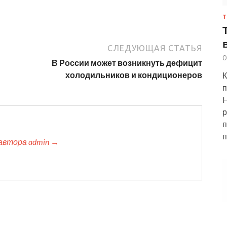
Т
СЛЕДУЮЩАЯ СТАТЬЯ
0
В России может возникнуть дефицит
холодильников и кондиционеров
К
п
H
р
п
п
автора admin →