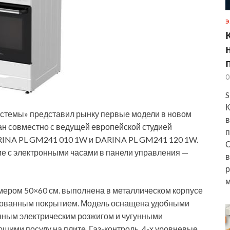
Э
0
S
К
стемы» представил рынку первые модели в новом
в
ан совместно с ведущей европейской студией
п
RINA PL GM241 010 1W и DARINA PL GM241 120 1W.
О
ие с электронными часами в панели управления —
в
р
м
змером 50×60 см. выполнена в металлическом корпусе
ированным покрытием. Модель оснащена удобными
нным электрическим розжигом и чугунными
щими посуду на плите. Газ-контроль, 4-х уровневые