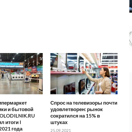
ипермаркет
Спрос на телевизоры почти
ики и бытовой
удовлетворен: рынок
HOLODILNIK.RU
сократился на 15% в
л итоги I
штуках
2021 года
25.09.2021