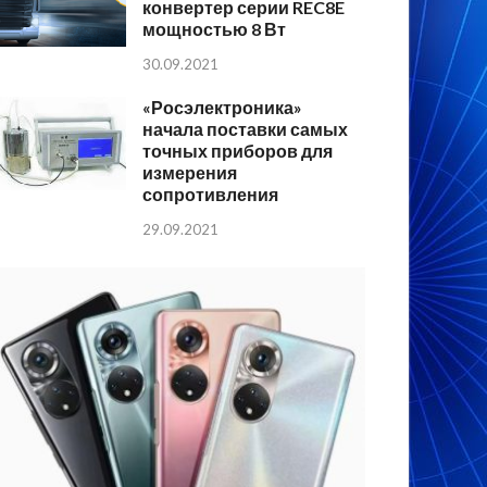
конвертер серии REC8E
мощностью 8 Вт
30.09.2021
«Росэлектроника»
начала поставки самых
точных приборов для
измерения
сопротивления
29.09.2021