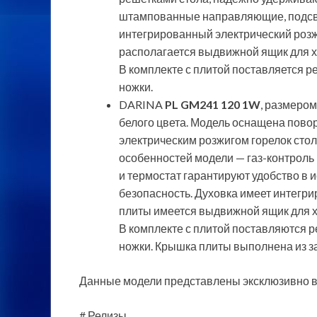
штампованные направляющие, подсве
интегрированный электрический розжи
располагается выдвижной ящик для х
В комплекте с плитой поставляется 
ножки.
DARINA
PL GM241 120 1W
, размером
белого цвета. Модель оснащена пов
электрическим розжигом горелок стол
особенностей модели — газ-контроль 
и термостат гарантируют удобство в 
безопасность. Духовка имеет интегри
плиты имеется выдвижной ящик для х
В комплекте с плитой поставляются 
ножки. Крышка плиты выполнена из за
Данные модели представлены эксклюзивно в 
# Релизы