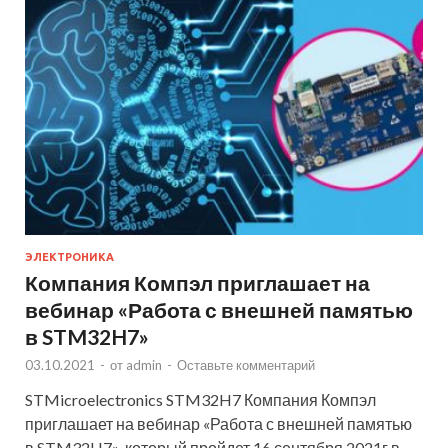
ЭЛЕКТРОНИКА
Компания Компэл приглашает на
вебинар «Работа с внешней памятью
в STM32H7»
03.10.2021
-
от
admin
-
Оставьте комментарий
STMicroelectronics STM32H7 Компания Компэл
приглашает на вебинар «Работа с внешней памятью
в STM32H7», который пройдет 16 сентября 2021г в