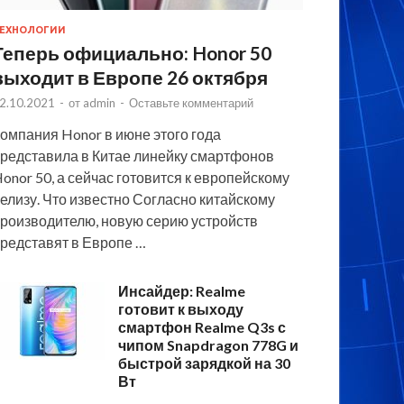
ЕХНОЛОГИИ
Теперь официально: Honor 50
выходит в Европе 26 октября
2.10.2021
-
от
admin
-
Оставьте комментарий
омпания Honor в июне этого года
редставила в Китае линейку смартфонов
onor 50, а сейчас готовится к европейскому
елизу. Что известно Согласно китайскому
роизводителю, новую серию устройств
редставят в Европе …
Инсайдер: Realme
готовит к выходу
смартфон Realme Q3s с
чипом Snapdragon 778G и
быстрой зарядкой на 30
Вт