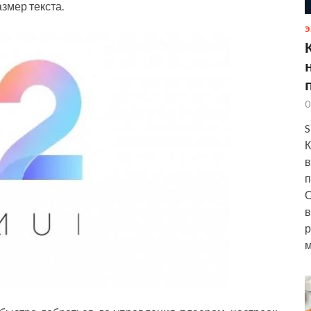
змер текста.
Э
0
S
К
в
п
О
в
р
м