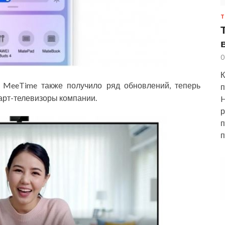
Т
0
К
 MeeTime также получило ряд обновлений, теперь
п
арт-телевизоры компании.
H
р
п
п