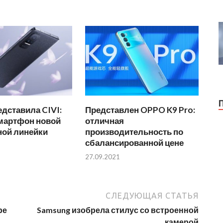
едставила CIVI:
Представлен OPPO K9 Pro:
мартфон новой
отличная
ой линейки
производительность по
сбалансированной цене
27.09.2021
СЛЕДУЮЩАЯ СТАТЬЯ
ре
Samsung изобрела стилус со встроенной
камерой