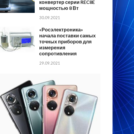
конвертер серии REC8E
мощностью 8 Вт
30.09.2021
«Росэлектроника»
начала поставки самых
точных приборов для
измерения
сопротивления
29.09.2021