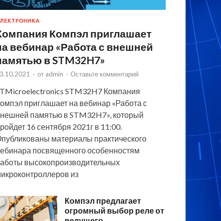
ЛЕКТРОНИКА
Компания Компэл приглашает
на вебинар «Работа с внешней
памятью в STM32H7»
3.10.2021
-
от
admin
-
Оставьте комментарий
TMicroelectronics STM32H7 Компания
омпэл приглашает на вебинар «Работа с
нешней памятью в STM32H7», который
ройдет 16 сентября 2021г в 11:00.
публикованы материалы практического
ебинара посвященного особенностям
аботы высокопроизводительных
икроконтроллеров из
Компэл предлагает
огромный выбор реле от
ведущего