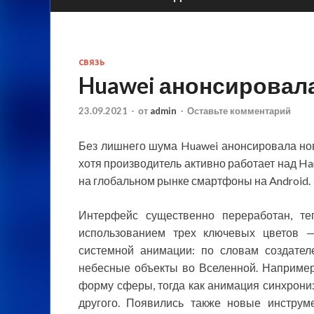
СВЯЗЬ
Huawei анонсировала
23.09.2021
-
от
admin
-
Оставьте комментарий
Без лишнего шума Huawei анонсировала нов
хотя производитель активно работает над H
на глобальном рынке смартфоны на Android.
Интерфейс существенно переработан, т
использованием трех ключевых цветов —
системной анимации: по словам создател
небесные объекты во Вселенной. Например
форму сферы, тогда как анимация синхрони
другого. Появились также новые инструм