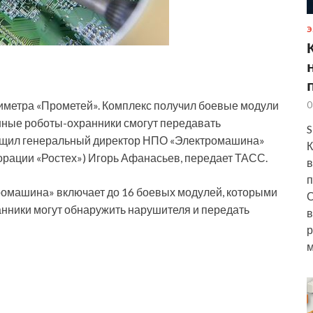
Э
иметра «Прометей». Комплекс получил боевые модули
0
ные роботы-охранники смогут передавать
S
бщил генеральный
директор НПО «Электромашина»
К
орации «Ростех») Игорь Афанасьев, передает ТАСС.
в
п
омашина» включает до 16 боевых модулей, которыми
О
нники могут обнаружить нарушителя и передать
в
р
м