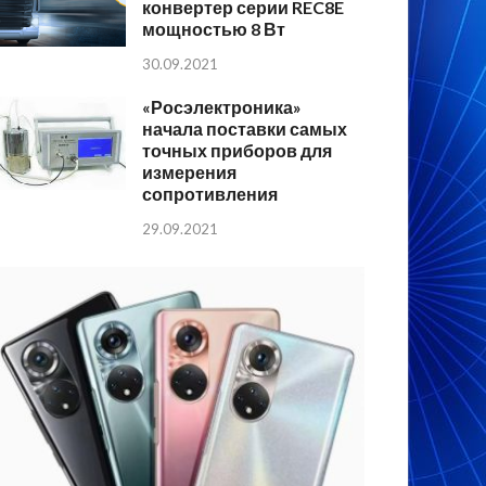
конвертер серии REC8E
мощностью 8 Вт
30.09.2021
«Росэлектроника»
начала поставки самых
точных приборов для
измерения
сопротивления
29.09.2021