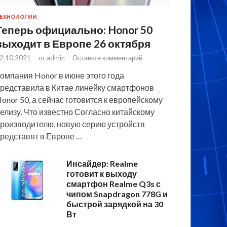
ЕХНОЛОГИИ
Теперь официально: Honor 50
выходит в Европе 26 октября
2.10.2021
-
от
admin
-
Оставьте комментарий
омпания Honor в июне этого года
редставила в Китае линейку смартфонов
onor 50, а сейчас готовится к европейскому
елизу. Что известно Согласно китайскому
роизводителю, новую серию устройств
редставят в Европе …
Инсайдер: Realme
готовит к выходу
смартфон Realme Q3s с
чипом Snapdragon 778G и
быстрой зарядкой на 30
Вт