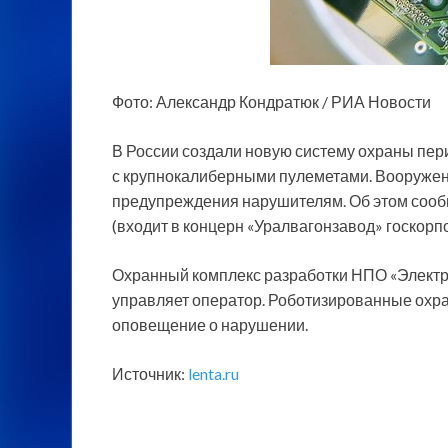
Фото: Александр Кондратюк / РИА Новости
В России создали новую систему охраны пер
с крупнокалиберными пулеметами. Вооружен
предупреждения нарушителям. Об этом соо
(входит в концерн «Уралвагонзавод» госкорп
Охранный комплекс разработки НПО «Электр
управляет оператор. Роботизированные охра
оповещение о нарушении.
Источник:
lenta.ru