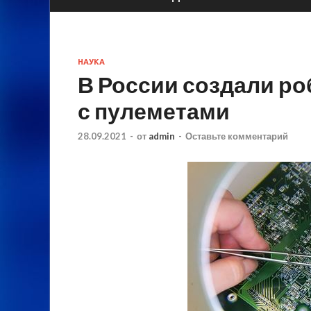
НАУКА
В России создали р
с пулеметами
28.09.2021
-
от
admin
-
Оставьте комментарий