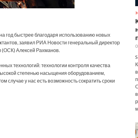
Э
на год быстрее благодаря использованию новых
ектантов, заявил РИА Новости генеральный директор
0
и (ОСК
) Алексей Рахманов.
S
К
енных технологий: технологии контроля качества
в
 высокой степенью насыщения оборудованием,
п
ом случае у нас есть возможность сократить сроки
О
в
р
м