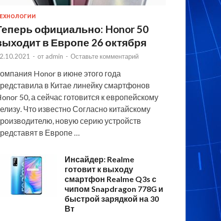
ЕХНОЛОГИИ
Теперь официально: Honor 50
выходит в Европе 26 октября
2.10.2021
-
от
admin
-
Оставьте комментарий
омпания Honor в июне этого года
редставила в Китае линейку смартфонов
onor 50, а сейчас готовится к европейскому
елизу. Что известно Согласно китайскому
роизводителю, новую серию устройств
редставят в Европе …
Инсайдер: Realme
готовит к выходу
смартфон Realme Q3s с
чипом Snapdragon 778G и
быстрой зарядкой на 30
Вт