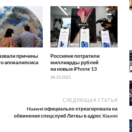
азвали причины
Россияне потратили
го апокалипсиса
миллиарды рублей
на новые iPhone 13
04.10.2021
СЛЕДУЮЩАЯ СТАТЬЯ
Huawei официально отреагировала на
обвинения спецслужб Литвы в адрес Xiaomi