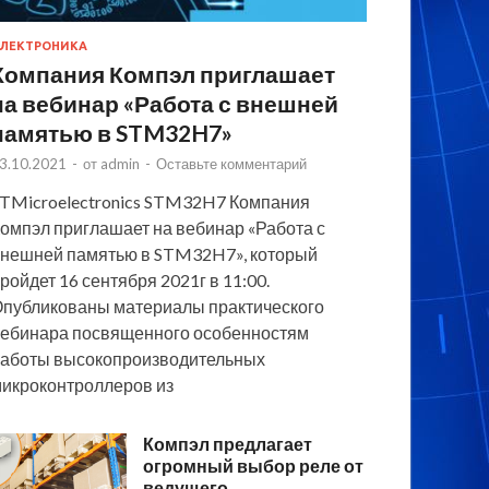
ЛЕКТРОНИКА
Компания Компэл приглашает
на вебинар «Работа с внешней
памятью в STM32H7»
3.10.2021
-
от
admin
-
Оставьте комментарий
TMicroelectronics STM32H7 Компания
омпэл приглашает на вебинар «Работа с
нешней памятью в STM32H7», который
ройдет 16 сентября 2021г в 11:00.
публикованы материалы практического
ебинара посвященного особенностям
аботы высокопроизводительных
икроконтроллеров из
Компэл предлагает
огромный выбор реле от
ведущего