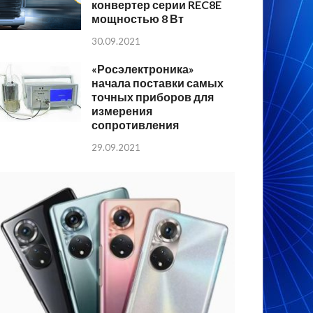
конвертер серии REC8E
мощностью 8 Вт
30.09.2021
«Росэлектроника»
начала поставки самых
точных приборов для
измерения
сопротивления
29.09.2021