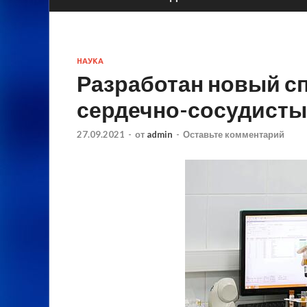
НАУКА
Разработан новый с
сердечно-сосудисты
27.09.2021
-
от
admin
-
Оставьте комментарий