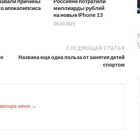
азвали причины
Россияне потратили
го апокалипсиса
миллиарды рублей
на новые iPhone 13
04.10.2021
СЛЕДУЮЩАЯ СТАТЬЯ
он
Названа еще одна польза от занятия детей
спортом
автора admin →