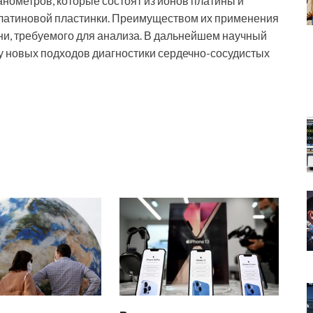
нометров, которые состоят из ионов платины и
платиновой пластинки. Преимуществом их применения
и, требуемого для анализа. В дальнейшем научный
у новых подходов диагностики сердечно-сосудистых