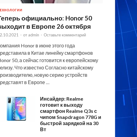
ЕХНОЛОГИИ
Теперь официально: Honor 50
выходит в Европе 26 октября
2.10.2021
-
от
admin
-
Оставьте комментарий
омпания Honor в июне этого года
редставила в Китае линейку смартфонов
onor 50, а сейчас готовится к европейскому
елизу. Что известно Согласно китайскому
роизводителю, новую серию устройств
редставят в Европе …
Инсайдер: Realme
готовит к выходу
смартфон Realme Q3s с
чипом Snapdragon 778G и
быстрой зарядкой на 30
Вт