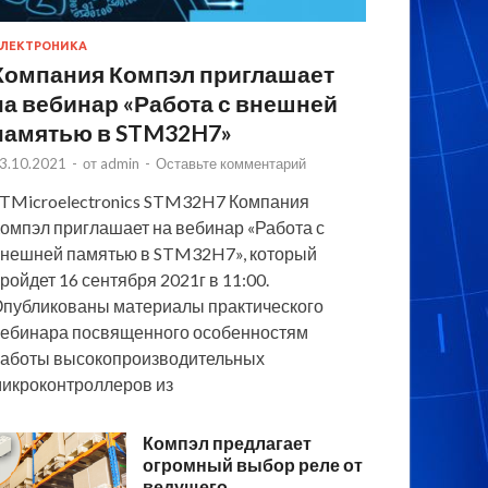
ЛЕКТРОНИКА
Компания Компэл приглашает
на вебинар «Работа с внешней
памятью в STM32H7»
3.10.2021
-
от
admin
-
Оставьте комментарий
TMicroelectronics STM32H7 Компания
омпэл приглашает на вебинар «Работа с
нешней памятью в STM32H7», который
ройдет 16 сентября 2021г в 11:00.
публикованы материалы практического
ебинара посвященного особенностям
аботы высокопроизводительных
икроконтроллеров из
Компэл предлагает
огромный выбор реле от
ведущего