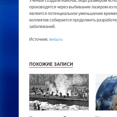
Ученые создали наночастицы размером 40 на
производятся через выбивание лазером из 
является потенциальное уменьшение времен
коллектив собирается продолжить разработк
заболеваний.
Источник:
lenta.ru
ПОХОЖИЕ ЗАПИСИ