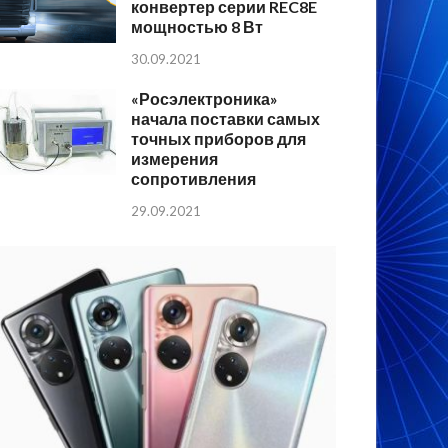
конвертер серии REC8E
мощностью 8 Вт
30.09.2021
«Росэлектроника»
начала поставки самых
точных приборов для
измерения
сопротивления
29.09.2021