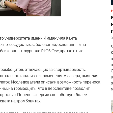
Э
го университета имени Иммануила Канта
0
ечно-сосудистых заболеваний, основанный на
S
убликованы в журнале PLOS One,
кратко о них
К
в
п
тромбоцитов, отвечающих за свертываемость.
О
ктрального анализа с применением лазера, выявляя
в
леток. Исследователи описали возможность переноса
р
ины, на тромбоциты, что в перспективе позволит
м
коростью. Перенос энергии способствует более
света на тромбоцитах.