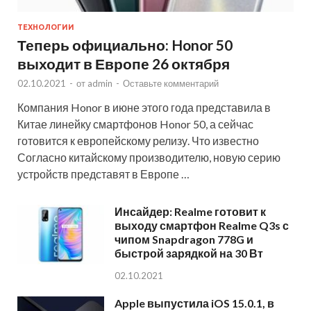
ТЕХНОЛОГИИ
Теперь официально: Honor 50
выходит в Европе 26 октября
02.10.2021
-
от
admin
-
Оставьте комментарий
Компания Honor в июне этого года представила в
Китае линейку смартфонов Honor 50, а сейчас
готовится к европейскому релизу. Что известно
Согласно китайскому производителю, новую серию
устройств представят в Европе …
Инсайдер: Realme готовит к
выходу смартфон Realme Q3s с
чипом Snapdragon 778G и
быстрой зарядкой на 30 Вт
02.10.2021
Apple выпустила iOS 15.0.1, в