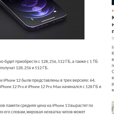
Э
0
S
К
в
будет приобрести с 128, 256, 512 ГБ, а также с 1 ТБ
п
 получат 128, 256
и 512 ГБ.
О
в
и iPhone 12 были представлены в трех версиях: 64,
р
Phone 12 Pro и iPhone 12 Pro Max начинался с 128 ГБ и
м
мов памяти средняя цена на iPhone 13 вырастет по
 по его словам, мировая нехватка чипов может