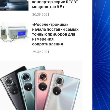
конвертер серии REC8E
мощностью 8 Вт
30.09.2021
«Росэлектроника»
начала поставки самых
точных приборов для
измерения
сопротивления
29.09.2021