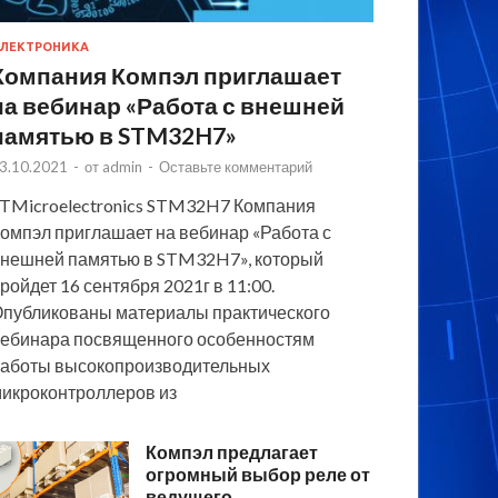
ЛЕКТРОНИКА
Компания Компэл приглашает
на вебинар «Работа с внешней
памятью в STM32H7»
3.10.2021
-
от
admin
-
Оставьте комментарий
TMicroelectronics STM32H7 Компания
омпэл приглашает на вебинар «Работа с
нешней памятью в STM32H7», который
ройдет 16 сентября 2021г в 11:00.
публикованы материалы практического
ебинара посвященного особенностям
аботы высокопроизводительных
икроконтроллеров из
Компэл предлагает
огромный выбор реле от
ведущего