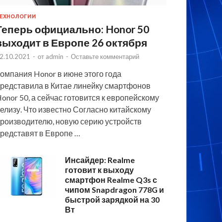
ЕХНОЛОГИИ
Теперь официально: Honor 50
выходит в Европе 26 октября
2.10.2021
-
от
admin
-
Оставьте комментарий
омпания Honor в июне этого года
редставила в Китае линейку смартфонов
onor 50, а сейчас готовится к европейскому
елизу. Что известно Согласно китайскому
роизводителю, новую серию устройств
редставят в Европе …
Инсайдер: Realme
готовит к выходу
смартфон Realme Q3s с
чипом Snapdragon 778G и
быстрой зарядкой на 30
Вт