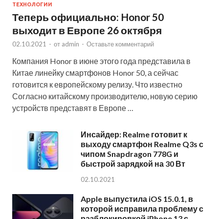
ТЕХНОЛОГИИ
Теперь официально: Honor 50
выходит в Европе 26 октября
02.10.2021
-
от
admin
-
Оставьте комментарий
Компания Honor в июне этого года представила в
Китае линейку смартфонов Honor 50, а сейчас
готовится к европейскому релизу. Что известно
Согласно китайскому производителю, новую серию
устройств представят в Европе …
Инсайдер: Realme готовит к
выходу смартфон Realme Q3s с
чипом Snapdragon 778G и
быстрой зарядкой на 30 Вт
02.10.2021
Apple выпустила iOS 15.0.1, в
которой исправила проблему с
разблокировкой iPhone 13 с