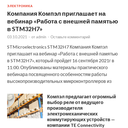
ЭЛЕКТРОНИКА
Компания Компэл приглашает на
вебинар «Работа с внешней памятью
в STM32H7»
03.10.2021
-
от
admin
-
Оставьте комментарий
STMicroelectronics STM32H7 Компания Компэл
приглашает на вебинар «Работа с внешней памятью
в STM32H7», который пройдет 16 сентября 2021г в
11:00. Опубликованы материалы практического
вебинара посвященного особенностям работы
высокопроизводительных микроконтроллеров из
Компэл предлагает огромный
выбор реле от ведущего
производителя
электромеханических
коммутирующих устройств —
компании TE Connectivity